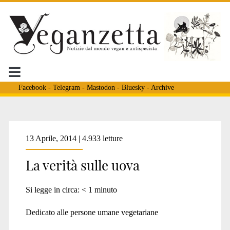
Facebook
-
Telegram
-
Mastodon
-
Bluesky
-
Archive
Tag:
13 Aprile, 2014 | 4.933 letture
La verità sulle uova
<span>mangiare
Si legge in circa:
< 1
minuto
uoiva</span>
Dedicato alle persone umane vegetariane