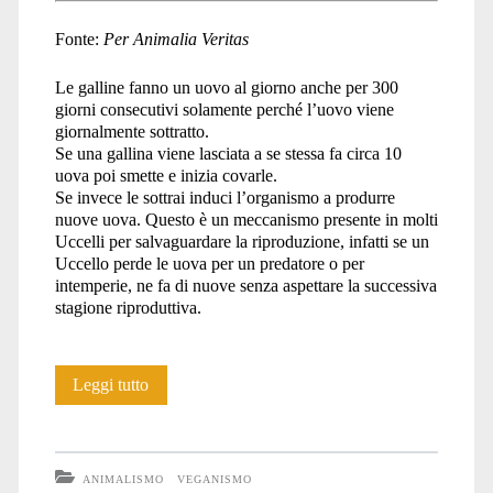
Fonte:
Per Animalia Veritas
Le galline fanno un uovo al giorno anche per 300
giorni consecutivi solamente perché l’uovo viene
giornalmente sottratto.
Se una gallina viene lasciata a se stessa fa circa 10
uova poi smette e inizia covarle.
Se invece le sottrai induci l’organismo a produrre
nuove uova. Questo è un meccanismo presente in molti
Uccelli per salvaguardare la riproduzione, infatti se un
Uccello perde le uova per un predatore o per
intemperie, ne fa di nuove senza aspettare la successiva
stagione riproduttiva.
La
Leggi tutto
verità
sulle
ANIMALISMO
VEGANISMO