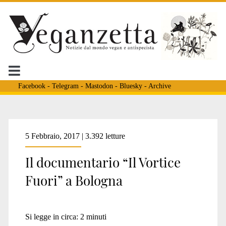
Facebook
-
Telegram
-
Mastodon
-
Bluesky
-
Archive
5 Febbraio, 2017 | 3.392 letture
Il documentario “Il Vortice
Fuori” a Bologna
Si legge in circa:
2
minuti