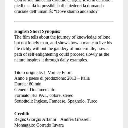
piedi e ci dà lo possibilità di chiederci la domanda
cruciale dell’umanità: “Dove stiamo andando?”
English Short Synopsis:
The film tells about the journey of knowledge of lone
but not lonely man, and shows how a man can live his
life richly without the gaudery of modern life, how a
path of self-enlightening could proceed slowly as the
nature inspires it through daily examples.
Titolo originale: Il Vortice Fuori
Anno e paese di produzione: 2013 – Italia
Durata: 60 min.
Genere: Documentario
Formato: 4/3 PAL, colore, stereo
Sottotitoli: Inglese, Francese, Spagnolo, Turco
Crediti:
Regia: Giorgio Affanni – Andrea Grasselli
Montaggio: Corrado Iuvara