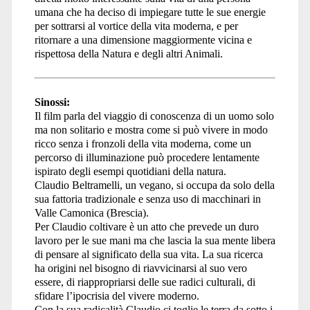
umana che ha deciso di impiegare tutte le sue energie
per sottrarsi al vortice della vita moderna, e per
ritornare a una dimensione maggiormente vicina e
rispettosa della Natura e degli altri Animali.
Sinossi:
Il film parla del viaggio di conoscenza di un uomo solo
ma non solitario e mostra come si può vivere in modo
ricco senza i fronzoli della vita moderna, come un
percorso di illuminazione può procedere lentamente
ispirato degli esempi quotidiani della natura.
Claudio Beltramelli, un vegano, si occupa da solo della
sua fattoria tradizionale e senza uso di macchinari in
Valle Camonica (Brescia).
Per Claudio coltivare è un atto che prevede un duro
lavoro per le sue mani ma che lascia la sua mente libera
di pensare al significato della sua vita. La sua ricerca
ha origini nel bisogno di riavvicinarsi al suo vero
essere, di riappropriarsi delle sue radici culturali, di
sfidare l’ipocrisia del vivere moderno.
Con la sua radicalità Claudio ci toglie le terra da sotto i