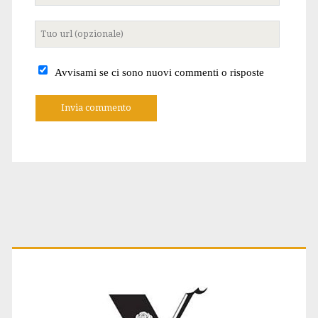
Tuo
sito
internet
Avvisami se ci sono nuovi commenti o risposte
A
l
t
e
r
n
a
t
Primary
i
v
e
:
Sidebar