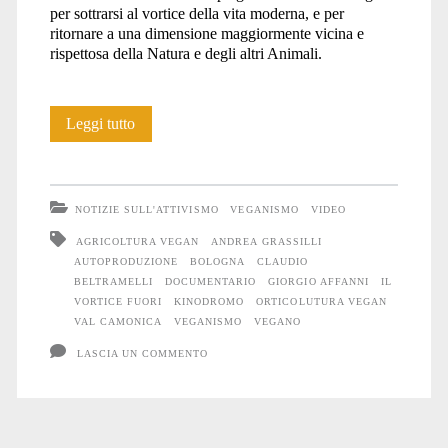
per sottrarsi al vortice della vita moderna, e per
ritornare a una dimensione maggiormente vicina e
rispettosa della Natura e degli altri Animali.
Il
Leggi tutto
documentario
“Il
NOTIZIE SULL'ATTIVISMO
VEGANISMO
VIDEO
Vortice
AGRICOLTURA VEGAN
ANDREA GRASSILLI
AUTOPRODUZIONE
BOLOGNA
CLAUDIO
Fuori”
BELTRAMELLI
DOCUMENTARIO
GIORGIO AFFANNI
IL
a
VORTICE FUORI
KINODROMO
ORTICOLUTURA VEGAN
VAL CAMONICA
VEGANISMO
VEGANO
Bologna
LASCIA UN COMMENTO