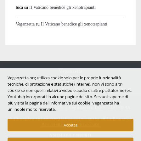
luca
su
Il Vaticano benedice gli xenotrapianti
Veganzetta
su
Il Vaticano benedice gli xenotrapianti
Veganzetta
Notizie dal mondo vegan e antispecista
Veganzetta.org utilizza cookie solo per le proprie funzionalità
tecniche, di protezione e statistiche (interne), non vi sono altri
cookie se non quelli relativi a video e audio di altre piattaforme (es.
Youtube) incorporati in alcune pagine del sito. Se vuoi saperne di
più visita la pagina dell'infornativa sui cookie. Veganzetta ha
Copyright © 2007 - 2026 |
Veganzetta
ISSN 2284-094X
un'indole molto riservata.
Informativa sui cookie (UE)
|
Informativa sulla Privacy
|
Avvertenze e Licenza d'uso
Accetta
ANIMALI LIBERI!