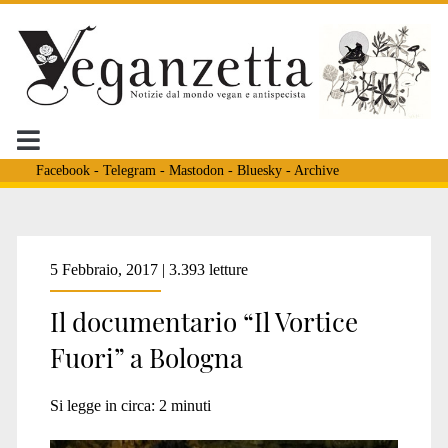
Facebook
-
Telegram
-
Mastodon
-
Bluesky
-
Archive
Tag:
5 Febbraio, 2017 | 3.393 letture
Il documentario “Il Vortice
<span>il
Fuori” a Bologna
vortice
Si legge in circa:
2
minuti