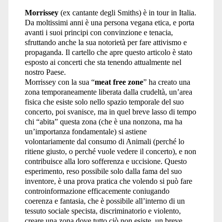
Morrissey
(ex cantante degli Smiths) è in tour in Italia.
Da moltissimi anni è una persona vegana etica, e porta
avanti i suoi principi con convinzione e tenacia,
sfruttando anche la sua notorietà per fare attivismo e
propaganda. Il cartello che apre questo articolo è stato
esposto ai concerti che sta tenendo attualmente nel
nostro Paese.
Morrissey con la sua “
meat free zone
” ha creato una
zona temporaneamente liberata dalla crudeltà, un’area
fisica che esiste solo nello spazio temporale del suo
concerto, poi svanisce, ma in quel breve lasso di tempo
chi “abita” questa zona (che è una nonzona, ma ha
un’importanza fondamentale) si astiene
volontariamente dal consumo di Animali (perché lo
ritiene giusto, o perché vuole vedere il concerto), e non
contribuisce alla loro sofferenza e uccisione. Questo
esperimento, reso possibile solo dalla fama del suo
inventore, è una prova pratica che volendo si può fare
controinformazione efficacemente coniugando
coerenza e fantasia, che è possibile all’interno di un
tessuto sociale specista, discriminatorio e violento,
creare una zona dove tutto ciò non esiste, un breve