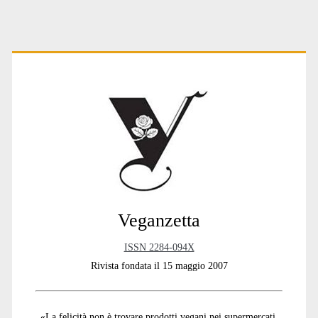
r
n
a
t
Primary
i
v
e
:
Sidebar
Veganzetta
ISSN 2284-094X
Rivista fondata il 15 maggio 2007
«La felicità non è trovare prodotti vegani nei supermercati,