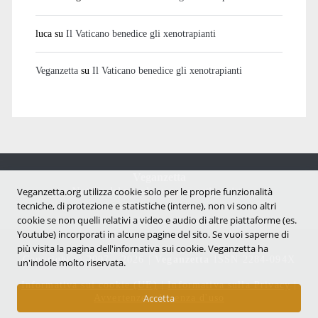
luca
su
Il Vaticano benedice gli xenotrapianti
Veganzetta
su
Il Vaticano benedice gli xenotrapianti
Veganzetta
Veganzetta.org utilizza cookie solo per le proprie funzionalità
Notizie dal mondo vegan e antispecista
tecniche, di protezione e statistiche (interne), non vi sono altri
cookie se non quelli relativi a video e audio di altre piattaforme (es.
Youtube) incorporati in alcune pagine del sito. Se vuoi saperne di
più visita la pagina dell'infornativa sui cookie. Veganzetta ha
Copyright © 2007 - 2026 |
Veganzetta
ISSN 2284-094X
un'indole molto riservata.
Informativa sui cookie (UE)
|
Informativa sulla Privacy
|
Avvertenze e Licenza d'uso
Accetta