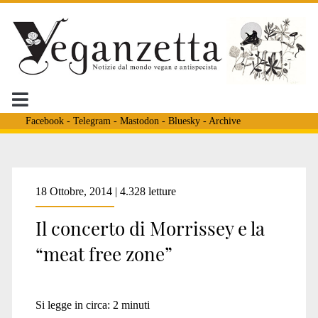
Facebook
-
Telegram
-
Mastodon
-
Bluesky
-
Archive
18 Ottobre, 2014 | 4.328 letture
Il concerto di Morrissey e la
“meat free zone”
Si legge in circa:
2
minuti