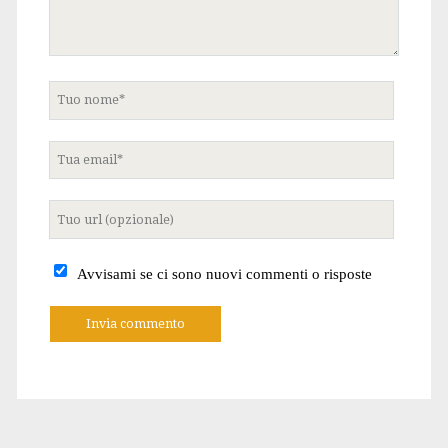
Tuo
nome
Tua
email
Tuo
sito
internet
Avvisami se ci sono nuovi commenti o risposte
A
l
t
e