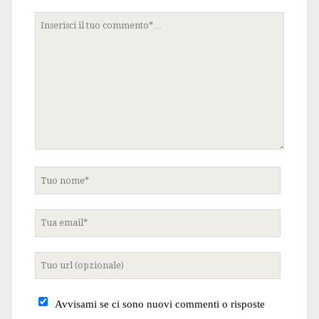
Tuo
commento
Tuo
nome
Tua
email
Tuo
sito
internet
Avvisami se ci sono nuovi commenti o risposte