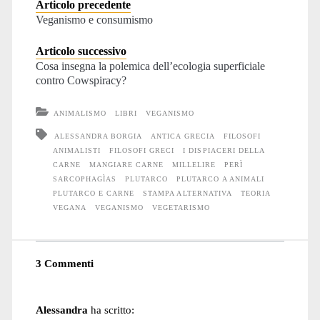
Articolo precedente
Veganismo e consumismo
Articolo successivo
Cosa insegna la polemica dell’ecologia superficiale
contro Cowspiracy?
ANIMALISMO
LIBRI
VEGANISMO
ALESSANDRA BORGIA
ANTICA GRECIA
FILOSOFI
ANIMALISTI
FILOSOFI GRECI
I DISPIACERI DELLA
CARNE
MANGIARE CARNE
MILLELIRE
PERÌ
SARCOPHAGÌAS
PLUTARCO
PLUTARCO A ANIMALI
PLUTARCO E CARNE
STAMPA ALTERNATIVA
TEORIA
VEGANA
VEGANISMO
VEGETARISMO
3 Commenti
Alessandra
ha scritto: