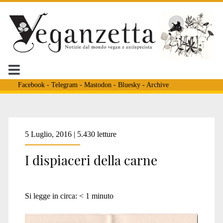
Facebook
-
Telegram
-
Mastodon
-
Bluesky
-
Archive
5 Luglio, 2016 | 5.430 letture
I dispiaceri della carne
Si legge in circa:
< 1
minuto