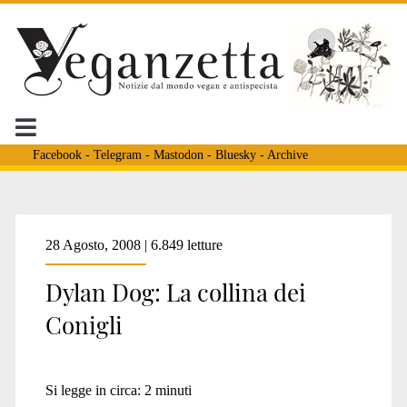
Facebook
-
Telegram
-
Mastodon
-
Bluesky
-
Archive
28 Agosto, 2008 | 6.849 letture
Dylan Dog: La collina dei
Conigli
Si legge in circa:
2
minuti