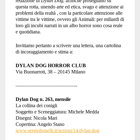
redazione di
Dylan Dog
, affinché proseguano su
questa rotta, unendo arte ed etica, svago e attenzione ai
problemi della realtà , con la particolare attenzione alle
vittime tra le vittime, ovvero gli Animali: per miliardi di
loro gli incubi narrati in un albo horror sono cosa reale
e quotidiana.
Invitiamo pertanto a scrivere una lettera, una cartolina
di incoraggiamento e stima a:
DYLAN DOG HORROR CLUB
Via Buonarroti, 38 – 20145 Milano
————————————-
Dylan Dog n. 263, mensile
La collina dei conigli
Soggetto e Sceneggiatura: Michele Medda
Disegni: Nicola Mari
Copertina: Angelo Stano
www.sergiobonelli.it/sezioni/14/dylan-dog