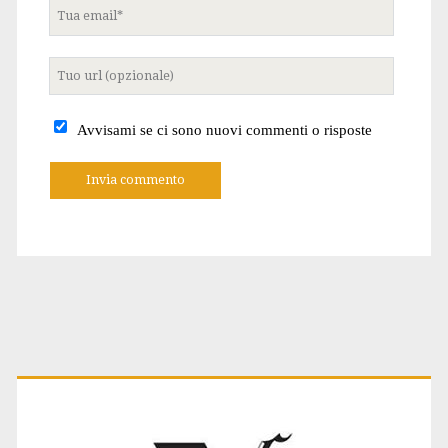
Tua
email
Tuo
sito
internet
Avvisami se ci sono nuovi commenti o risposte
A
l
t
e
r
n
a
t
Primary
i
v
e
: