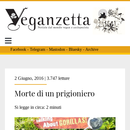
Facebook
-
Telegram
-
Mastodon
-
Bluesky
-
Archive
Tag:
2 Giugno, 2016 | 3.747 letture
Morte di un prigioniero
<span>zoo
Si legge in circa:
2
minuti
usa</span>