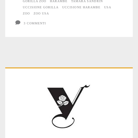
GORILLA ZOO
HARAMBE
TAMARA SANDRIN
UCCISIONE GORILLA
UCCISIONE HARAMBE
USA
ZOO
ZOO USA
3 COMMENTI
Primary
Sidebar