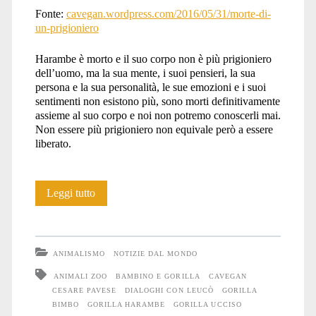
Fonte:
cavegan.wordpress.com/2016/05/31/morte-di-
un-prigioniero
Harambe è morto e il suo corpo non è più prigioniero
dell’uomo, ma la sua mente, i suoi pensieri, la sua
persona e la sua personalità, le sue emozioni e i suoi
sentimenti non esistono più, sono morti definitivamente
assieme al suo corpo e noi non potremo conoscerli mai.
Non essere più prigioniero non equivale però a essere
liberato.
Morte
Leggi tutto
di
un
ANIMALISMO
NOTIZIE DAL MONDO
prigioniero
ANIMALI ZOO
BAMBINO E GORILLA
CAVEGAN
CESARE PAVESE
DIALOGHI CON LEUCÒ
GORILLA
BIMBO
GORILLA HARAMBE
GORILLA UCCISO