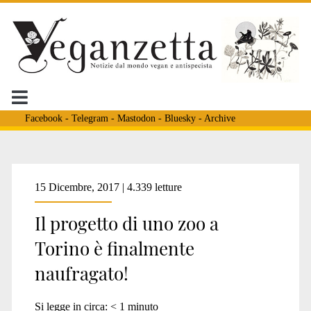
Facebook
-
Telegram
-
Mastodon
-
Bluesky
-
Archive
Tag:
15 Dicembre, 2017 | 4.339 letture
Il progetto di uno zoo a
<span>zoo
Torino è finalmente
naufragato!
di
Si legge in circa:
< 1
minuto