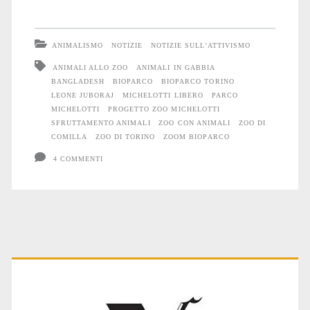
progetto
di
ANIMALISMO
NOTIZIE
NOTIZIE SULL'ATTIVISMO
uno
ANIMALI ALLO ZOO
ANIMALI IN GABBIA
BANGLADESH
BIOPARCO
BIOPARCO TORINO
zoo
LEONE JUBORAJ
MICHELOTTI LIBERO
PARCO
a
MICHELOTTI
PROGETTO ZOO MICHELOTTI
SFRUTTAMENTO ANIMALI
ZOO CON ANIMALI
ZOO DI
Torino
COMILLA
ZOO DI TORINO
ZOOM BIOPARCO
è
4 COMMENTI
finalmente
naufragato!
Primary