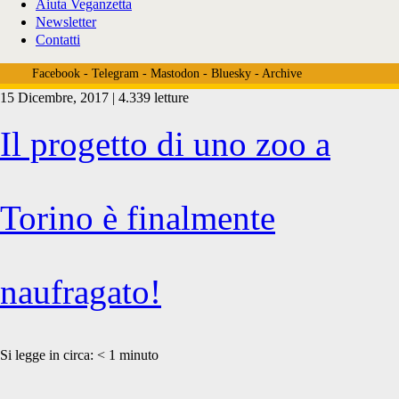
Aiuta Veganzetta
Newsletter
Contatti
Facebook
-
Telegram
-
Mastodon
-
Bluesky
-
Archive
15 Dicembre, 2017 | 4.339 letture
Tag:
Il progetto di uno zoo a
<span>bioparco
Torino è finalmente
torino</span>
naufragato!
Si legge in circa:
< 1
minuto