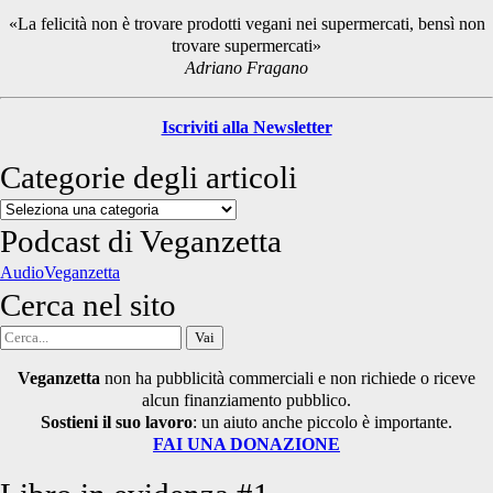
Sidebar
«La felicità non è trovare prodotti vegani nei supermercati, bensì non
trovare supermercati»
Adriano Fragano
Iscriviti alla Newsletter
Categorie degli articoli
Categorie
degli
Podcast di Veganzetta
articoli
AudioVeganzetta
Cerca nel sito
Cerca
per:
Veganzetta
non ha pubblicità commerciali e non richiede o riceve
alcun finanziamento pubblico.
Sostieni il suo lavoro
: un aiuto anche piccolo è importante.
FAI UNA DONAZIONE