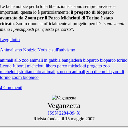
Le belle notizie per la lotta liberazionista sono sempre preziose e
importanti, questa lo è particolarmente:
il progetto di bioparco
avanzato da Zoom per il Parco Michelotti di Torino è stato
ritirato
. Zoom rinuncia ufficialmente al progetto perché “
sono venuti
meno i presupposti per questo percorso
”.
Il
Leggi tutto
progetto
Animalismo
Notizie
Notizie sull'attivismo
di
uno
animali allo zoo
animali in gabbia
bangladesh
bioparco
bioparco torino
zoo
Leone Juboraj
michelotti libero
parco michelotti
progetto zoo
a
michelotti
sfruttamento animali
zoo con animali
zoo di comilla
zoo di
Torino
torino
zoom bioparco
è
finalmente
4 Commenti
naufragato!
Primary
Veganzetta
ISSN 2284-094X
Rivista fondata il 15 maggio 2007