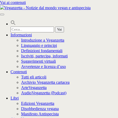
Vai ai contenuti
Cerca
per:
Informazioni
Introduzione a Veganzetta
Linguaggio e principi
Definizioni fondamentali
Iscriviti, partecipa, informati
Suggerimenti virtuali
Avvertenze e licenza d’uso
Contenuti
Tutti gli articoli
Archivio Veganzetta cartacea
ArteVeganzetta
AudioVeganzetta (Podcast)
Libri
Edizioni Veganzetta
Disobbedienza vegana
Manifesto Antispecista