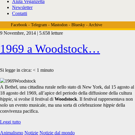
Aiuta Veganzetta
Newsletter
Contatti
Facebook
-
Telegram
-
Mastodon
-
Bluesky
-
Archive
9 Novembre, 2014 | 5.658 letture
Tag:
1969 a Woodstock…
<span>Woodstock</span>
Si legge in circa:
< 1
minuto
A Bethel, una cittadina rurale nello stato di New York, dal 15 agosto al
18 agosto del 1969, all’apice del periodo della diffusione della cultura
hippie
, si svolse il festival di
Woodstock
. Il festival rappresentava non
solo un evento musicale, ma una sorta di celebrazione
hippie
della
convivenza pacifica.
1969
Leggi tutto
a
Animalismo
Notizie
Notizie dal mondo
Woodstock…