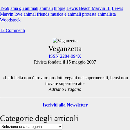
1969
ama gli animali
animali
hippie
Lewis Beach Marvin III
Lewis
Marvin
love animal friends
musica e animali
protesta animalista
Woodstock
12 Commenti
Primary
Veganzetta
ISSN 2284-094X
Rivista fondata il 15 maggio 2007
Sidebar
«La felicità non è trovare prodotti vegani nei supermercati, bensì non
trovare supermercati»
Adriano Fragano
Iscriviti alla Newsletter
Categorie degli articoli
Categorie