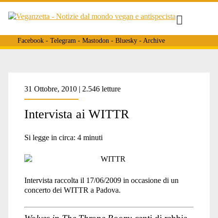
Facebook
-
Telegram
-
Mastodon
-
Bluesky
-
Archive
Tag:
31 Ottobre, 2010 | 2.546 letture
Intervista ai WITTR
<span>wittr</span>
Si legge in circa:
4
minuti
Intervista raccolta il 17/06/2009 in occasione di un
concerto dei WITTR a Padova.