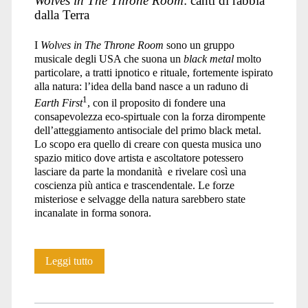
Wolves in The Throne Room
: canti di rabbia
dalla Terra
I
Wolves in The Throne Room
sono un gruppo
musicale degli USA che suona un
black metal
molto
particolare, a tratti ipnotico e rituale, fortemente ispirato
alla natura: l’idea della band nasce a un raduno di
1
Earth First
, con il proposito di fondere una
consapevolezza eco-spirtuale con la forza dirompente
dell’atteggiamento antisociale del primo black metal.
Lo scopo era quello di creare con questa musica uno
spazio mitico dove artista e ascoltatore potessero
lasciare da parte la mondanità e rivelare così una
coscienza più antica e trascendentale. Le forze
misteriose e selvagge della natura sarebbero state
incanalate in forma sonora.
Intervista
Leggi tutto
ai