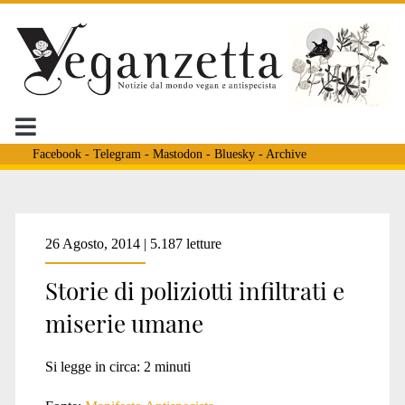
Facebook
-
Telegram
-
Mastodon
-
Bluesky
-
Archive
Tag:
26 Agosto, 2014 | 5.187 letture
Storie di poliziotti infiltrati e
<span>Val
miserie umane
Susa</span>
Si legge in circa:
2
minuti