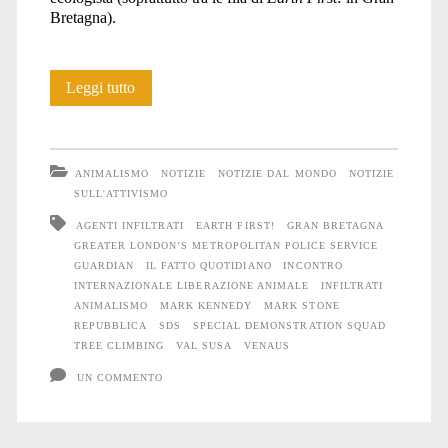
Bretagna).
Storie
Leggi tutto
di
poliziotti
ANIMALISMO
NOTIZIE
NOTIZIE DAL MONDO
NOTIZIE
infiltrati
SULL'ATTIVISMO
AGENTI INFILTRATI
EARTH FIRST!
GRAN BRETAGNA
e
GREATER LONDON’S METROPOLITAN POLICE SERVICE
miserie
GUARDIAN
IL FATTO QUOTIDIANO
INCONTRO
INTERNAZIONALE LIBERAZIONE ANIMALE
INFILTRATI
umane
ANIMALISMO
MARK KENNEDY
MARK STONE
REPUBBLICA
SDS
SPECIAL DEMONSTRATION SQUAD
TREE CLIMBING
VAL SUSA
VENAUS
UN COMMENTO