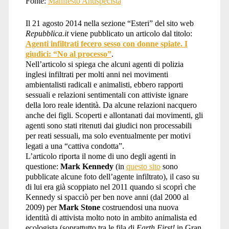
Fonte:
Manifesto Antispecista
Il 21 agosto 2014 nella sezione “Esteri” del sito web
Repubblica.it
viene pubblicato un articolo dal titolo:
Agenti infiltrati fecero sesso con donne spiate. I
giudici: “No al processo”
.
Nell’articolo si spiega che alcuni agenti di polizia
inglesi infiltrati per molti anni nei movimenti
ambientalisti radicali e animalisti, ebbero rapporti
sessuali e relazioni sentimentali con attiviste ignare
della loro reale identità. Da alcune relazioni nacquero
anche dei figli. Scoperti e allontanati dai movimenti, gli
agenti sono stati ritenuti dai giudici non processabili
per reati sessuali, ma solo eventualmente per motivi
legati a una “cattiva condotta”.
L’articolo riporta il nome di uno degli agenti in
questione:
Mark Kennedy
(in
questo sito
sono
pubblicate alcune foto dell’agente infiltrato), il caso su
di lui era già scoppiato nel 2011 quando si scoprì che
Kennedy si spacciò per ben nove anni (dal 2000 al
2009) per
Mark Stone
costruendosi una nuova
identità di attivista molto noto in ambito animalista ed
ecologista (soprattutto tra le fila di
Earth First!
in Gran