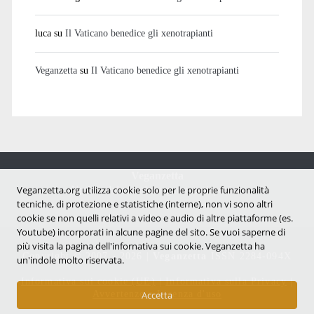
luca
su
Il Vaticano benedice gli xenotrapianti
Veganzetta
su
Il Vaticano benedice gli xenotrapianti
Veganzetta
Notizie dal mondo vegan e antispecista
Veganzetta.org utilizza cookie solo per le proprie funzionalità
tecniche, di protezione e statistiche (interne), non vi sono altri
cookie se non quelli relativi a video e audio di altre piattaforme (es.
Youtube) incorporati in alcune pagine del sito. Se vuoi saperne di
più visita la pagina dell'infornativa sui cookie. Veganzetta ha
Copyright © 2007 - 2026 |
Veganzetta
ISSN 2284-094X
un'indole molto riservata.
Informativa sui cookie (UE)
|
Informativa sulla Privacy
|
Avvertenze e Licenza d'uso
Accetta