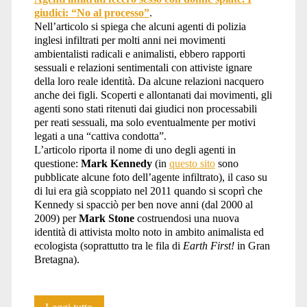
giudici: “No al processo”
.
Nell’articolo si spiega che alcuni agenti di polizia
inglesi infiltrati per molti anni nei movimenti
ambientalisti radicali e animalisti, ebbero rapporti
sessuali e relazioni sentimentali con attiviste ignare
della loro reale identità. Da alcune relazioni nacquero
anche dei figli. Scoperti e allontanati dai movimenti, gli
agenti sono stati ritenuti dai giudici non processabili
per reati sessuali, ma solo eventualmente per motivi
legati a una “cattiva condotta”.
L’articolo riporta il nome di uno degli agenti in
questione:
Mark Kennedy
(in
questo sito
sono
pubblicate alcune foto dell’agente infiltrato), il caso su
di lui era già scoppiato nel 2011 quando si scoprì che
Kennedy si spacciò per ben nove anni (dal 2000 al
2009) per
Mark Stone
costruendosi una nuova
identità di attivista molto noto in ambito animalista ed
ecologista (soprattutto tra le fila di
Earth First!
in Gran
Bretagna).
Storie