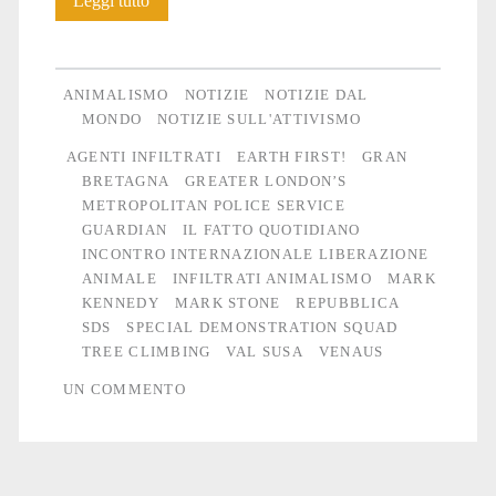
Leggi tutto
di
poliziotti
ANIMALISMO
NOTIZIE
NOTIZIE DAL
infiltrati
MONDO
NOTIZIE SULL'ATTIVISMO
AGENTI INFILTRATI
EARTH FIRST!
GRAN
e
BRETAGNA
GREATER LONDON’S
miserie
METROPOLITAN POLICE SERVICE
GUARDIAN
IL FATTO QUOTIDIANO
umane
INCONTRO INTERNAZIONALE LIBERAZIONE
ANIMALE
INFILTRATI ANIMALISMO
MARK
KENNEDY
MARK STONE
REPUBBLICA
SDS
SPECIAL DEMONSTRATION SQUAD
TREE CLIMBING
VAL SUSA
VENAUS
UN COMMENTO