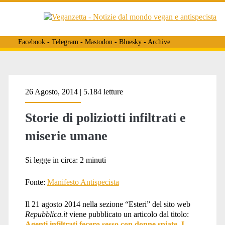
Facebook
-
Telegram
-
Mastodon
-
Bluesky
-
Archive
Tag:
26 Agosto, 2014 | 5.184 letture
Storie di poliziotti infiltrati e
<span>Mark
miserie umane
Stone</span>
Si legge in circa:
2
minuti
Fonte:
Manifesto Antispecista
Il 21 agosto 2014 nella sezione “Esteri” del sito web
Repubblica.it
viene pubblicato un articolo dal titolo:
Agenti infiltrati fecero sesso con donne spiate. I