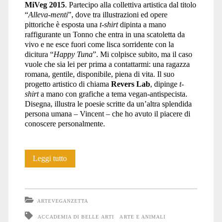
MiVeg 2015
. Partecipo alla collettiva artistica dal titolo
“
Alleva-menti
”, dove tra illustrazioni ed opere
pittoriche è esposta una
t-shirt
dipinta a mano
raffigurante un Tonno che entra in una scatoletta da
vivo e ne esce fuori come lisca sorridente con la
dicitura “
Happy Tuna
”. Mi colpisce subito, ma il caso
vuole che sia lei per prima a contattarmi: una ragazza
romana, gentile, disponibile, piena di vita. Il suo
progetto artistico di chiama
Revers Lab
, dipinge
t-
shirt
a mano con grafiche a tema vegan-antispecista.
Disegna, illustra le poesie scritte da un’altra splendida
persona umana – Vincent – che ho avuto il piacere di
conoscere personalmente.
Revers
Leggi tutto
Lab
ARTEVEGANZETTA
ACCADEMIA DI BELLE ARTI
ARTE E ANIMALI