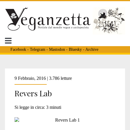
Facebook
-
Telegram
-
Mastodon
-
Bluesky
-
Archive
Tag:
9 Febbraio, 2016 | 3.786 letture
Revers Lab
<span>teatro
Si legge in circa:
3
minuti
vascello</span>