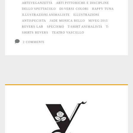
ARTEVEGANZETTA
ARTI PITTORICHE E DISCIPLINE
DELLO SPETTACOLO
DI-VERSI COLORI
HAPPY TUNA
ILLUSTRAZIONI ANIMALISTE
ILLUSTRAZIONI
ANTISPECISTA
JADE MONICA BELLO
MIVEG 2015
REVERS LAB
SPECISMO
T-SHIRT ANIMALISTA
T-
SHIRTS REVERS
TEATRO VASCELLO
2 COMMENTI
Primary
Sidebar