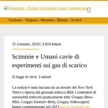
Facebook
-
Telegram
-
Mastodon
-
Bluesky
-
Archive
Tag:
31 Gennaio, 2018 | 3.824 letture
Scimmie e Umani cavie di
<span>Società
esperimenti sui gas di scarico
di
Si legge in circa:
3
minuti
La notizia è stata lanciata da un dossier del
New York
Times
e ripresa dal giornale tedesco
Bild
: i costruttori di
Ricerca
automobili tedeschi (praticamente tutti: Gruppo
Bmw-
Mini
, Gruppo
Daimler-Benz
, Gruppo
Volkswagen
)
hanno commissionato nel 2015
test su Scimmie per