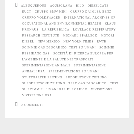
Salute
cavie
ALBUQUERQUE
AQUISGRANA
BILD
DIESELGATE
EUGT
GRUPPO BMW-MINI
GRUPPO DAIMLER-BENZ
di
GRUPPO VOLKSWAGEN
INTERNATIONAL ARCHIVES OF
esperimenti
OCCUPATIONAL AND ENVIRONMENTAL HEALTH
KLAUS
nei
KRONAUS
LA REPUBBLICA
LOVELACE RESPIRATORY
sui
RESEARCH INSTITUTE
MICHAEL SPALLECK
MOTORI
DIESEL
NEW MEXICO
NEW YORK TIMES
RWTH
gas
SCIMMIE GAS DI SCARICO. TEST SU UMANI
SCIMMIE
Trasporti</span>
RESPIRANO GAS
SOCIETÀ DI RICERCA EUROPEA PER
di
L'AMBIENTE E LA SALUTE NEI TRASPORTI
SPERIMENTAZIONE ANIMALE
SPERIMENTAZIONE
scarico
ANIMALI USA
SPERIMENTAZIONE SU UMANI
STUTTGARTER ZEITUNG
SÜDDEUTSCHE ZEITUNG
SUEDDEUTSCHE ZEITUNG
TEST GAS DI SCARICO
TEST
SU SCIMMIE
UMANI GAS DI SCARICO
VIVISEZIONE
VIVISEZIONE USA
2 COMMENTI