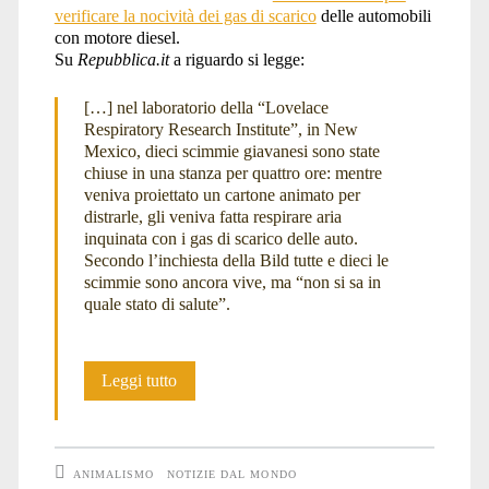
verificare la nocività dei gas di scarico
delle automobili
con motore diesel.
europea
Su
Repubblica.it
a riguardo si legge:
[…] nel laboratorio della “Lovelace
Respiratory Research Institute”, in New
per
Mexico, dieci scimmie giavanesi sono state
chiuse in una stanza per quattro ore: mentre
veniva proiettato un cartone animato per
distrarle, gli veniva fatta respirare aria
l’Ambiente
inquinata con i gas di scarico delle auto.
Secondo l’inchiesta della Bild tutte e dieci le
scimmie sono ancora vive, ma “non si sa in
quale stato di salute”.
e
Scimmie
Leggi tutto
la
e
Umani
ANIMALISMO
NOTIZIE DAL MONDO