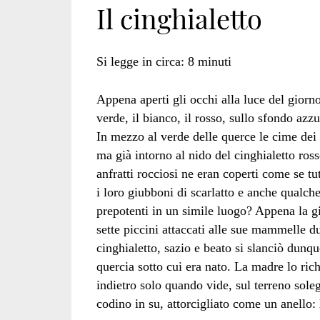
Il cinghialetto
Si legge in circa:
8
minuti
Appena aperti gli occhi alla luce del giorno,
verde, il bianco, il rosso, sullo sfondo azz
In mezzo al verde delle querce le cime dei
ma già intorno al nido del cinghialetto ross
anfratti rocciosi ne eran coperti come se tutt
i loro giubboni di scarlatto e anche qualch
prepotenti in un simile luogo? Appena la gio
sette piccini attaccati alle sue mammelle du
cinghialetto, sazio e beato si slanciò dunq
quercia sotto cui era nato. La madre lo ric
indietro solo quando vide, sul terreno soleg
codino in su, attorcigliato come un anello: