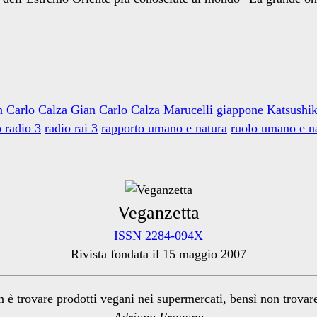
n Carlo Calza
Gian Carlo Calza Marucelli
giappone
Katsushi
 radio 3
radio rai 3
rapporto umano e natura
ruolo umano e n
Veganzetta
ISSN 2284-094X
Rivista fondata il 15 maggio 2007
n è trovare prodotti vegani nei supermercati, bensì non trova
Adriano Fragano