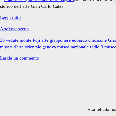
umano
storico dell’arte Gian Carlo Calza.
La
Leggi tutto
grande
e
ArteVeganzetta
onda
e
36 vedute monte Fuji
arte giapponese
edoardo chiossone
Gia
il
museo d'arte orientale genova
museo nazionale radio 3
museo
natura</span>
rapporto
dell’Umano
Lascia un commento
con
la
Primary
Natura
Sidebar
«La felicità no