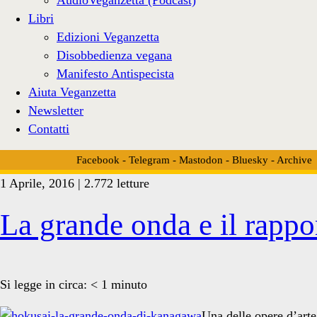
Libri
Edizioni Veganzetta
Disobbedienza vegana
Manifesto Antispecista
Aiuta Veganzetta
Newsletter
Contatti
Facebook
-
Telegram
-
Mastodon
-
Bluesky
-
Archive
1 Aprile, 2016 | 2.772 letture
Tag:
La grande onda e il rapp
<span>ruolo
Si legge in circa:
< 1
minuto
Una delle opere d’art