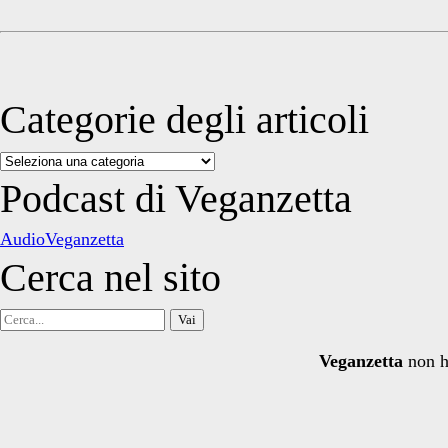
Categorie degli articoli
Categorie
degli
Podcast di Veganzetta
articoli
AudioVeganzetta
Cerca nel sito
Cerca
per:
Veganzetta
non h