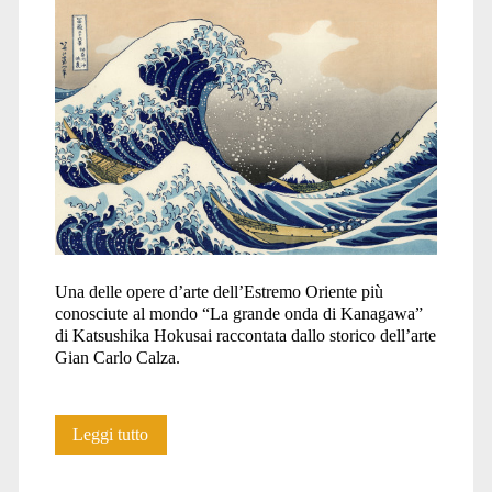
3</span>
Una delle opere d’arte dell’Estremo Oriente più
conosciute al mondo “La grande onda di Kanagawa”
di Katsushika Hokusai raccontata dallo storico dell’arte
Gian Carlo Calza.
La
Leggi tutto
grande