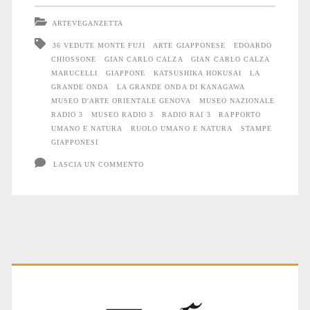
onda
ARTEVEGANZETTA
e
36 VEDUTE MONTE FUJI
ARTE GIAPPONESE
EDOARDO
CHIOSSONE
GIAN CARLO CALZA
GIAN CARLO CALZA
il
MARUCELLI
GIAPPONE
KATSUSHIKA HOKUSAI
LA
rapporto
GRANDE ONDA
LA GRANDE ONDA DI KANAGAWA
MUSEO D'ARTE ORIENTALE GENOVA
MUSEO NAZIONALE
dell’Umano
RADIO 3
MUSEO RADIO 3
RADIO RAI 3
RAPPORTO
UMANO E NATURA
RUOLO UMANO E NATURA
STAMPE
con
GIAPPONESI
la
LASCIA UN COMMENTO
Natura
Primary