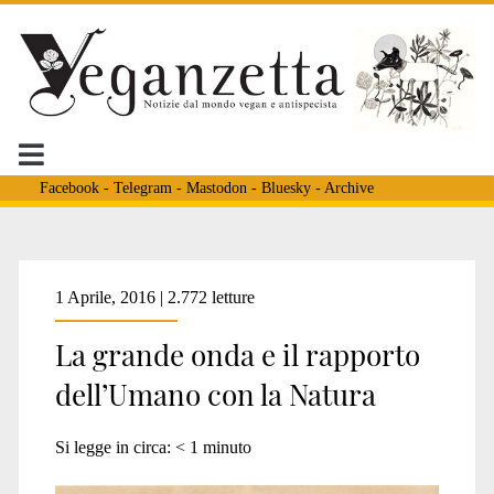
Facebook
-
Telegram
-
Mastodon
-
Bluesky
-
Archive
Tag:
1 Aprile, 2016 | 2.772 letture
La grande onda e il rapporto
<span>museo
dell’Umano con la Natura
radio
Si legge in circa:
< 1
minuto