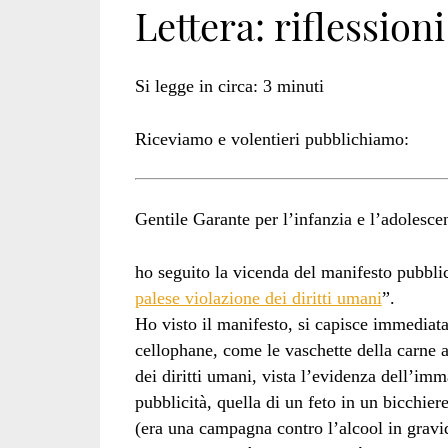
Lettera: riflession
chimenti</span>
Si legge in circa:
3
minuti
Riceviamo e volentieri pubblichiamo:
Gentile Garante per l’infanzia e l’adolesce
ho seguito la vicenda del manifesto pubblic
palese violazione dei diritti umani
”.
Ho visto il manifesto, si capisce immediat
cellophane, come le vaschette della carne 
dei diritti umani, vista l’evidenza dell’im
pubblicità, quella di un feto in un bicchier
(era una campagna contro l’alcool in gravid