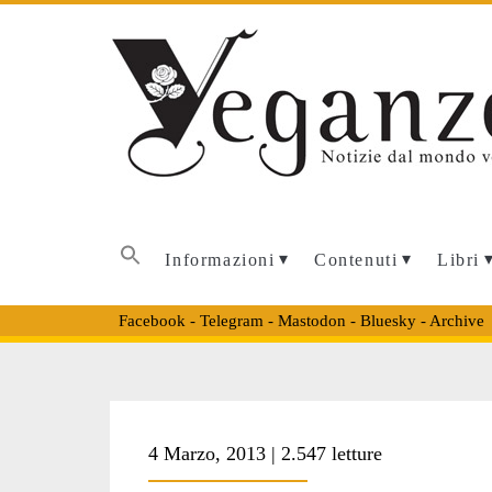
Informazioni
Contenuti
Libri
Facebook
-
Telegram
-
Mastodon
-
Bluesky
-
Archive
Tag:
4 Marzo, 2013 | 2.547 letture
<span>rossana