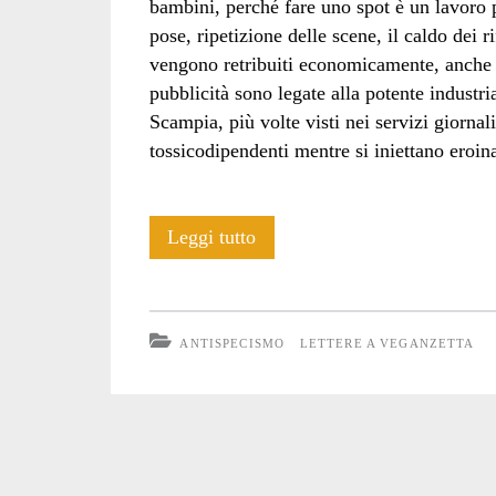
bambini, perché fare uno spot è un lavoro p
pose, ripetizione delle scene, il caldo dei ri
vengono retribuiti economicamente, anche s
pubblicità sono legate alla potente industr
Scampia, più volte visti nei servizi giornali
tossicodipendenti mentre si iniettano eroina
Lettera:
Leggi tutto
riflessioni
sul
ANTISPECISMO
LETTERE A VEGANZETTA
bambolotto