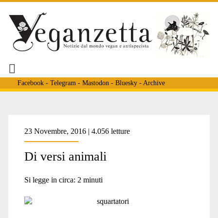
Facebook
-
Telegram
-
Mastodon
-
Bluesky
-
Archive
Tag:
23 Novembre, 2016 | 4.056 letture
Di versi animali
<span>poeti
Si legge in circa:
2
minuti
antispecisti</span>