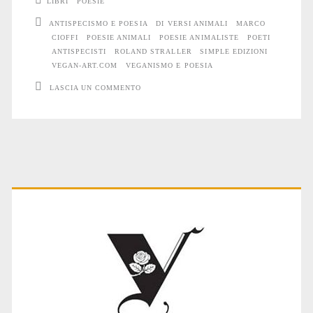
LIBRI
POESIE
ANTISPECISMO E POESIA
DI VERSI ANIMALI
MARCO
CIOFFI
POESIE ANIMALI
POESIE ANIMALISTE
POETI
ANTISPECISTI
ROLAND STRALLER
SIMPLE EDIZIONI
VEGAN-ART.COM
VEGANISMO E POESIA
LASCIA UN COMMENTO
Primary
Sidebar