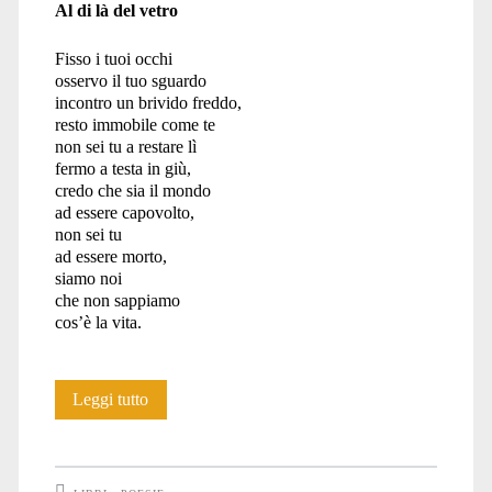
Al di là del vetro
Fisso i tuoi occhi
osservo il tuo sguardo
incontro un brivido freddo,
resto immobile come te
non sei tu a restare lì
fermo a testa in giù,
credo che sia il mondo
ad essere capovolto,
non sei tu
ad essere morto,
siamo noi
che non sappiamo
cos’è la vita.
Di
Leggi tutto
versi
animali