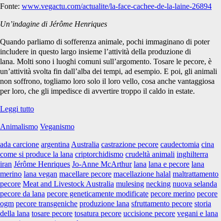
Fonte:
www.vegactu.com/actualite/la-face-cachee-de-la-laine-26894
Un’indagine di Jérôme Henriques
Quando parliamo di sofferenza animale, pochi immaginano di poter
includere in questo largo insieme l’attività della produzione di
lana. Molti sono i luoghi comuni sull’argomento. Tosare le pecore, è
un’attività svolta fin dall’alba dei tempi, ad esempio. E poi, gli animali
non soffrono, togliamo loro solo il loro vello, cosa anche vantaggiosa
per loro, che gli impedisce di avvertire troppo il caldo in estate.
Il
Leggi tutto
volto
Animalismo
Veganismo
nascosto
della
ada carcione
argentina
Australia
castrazione pecore
caudectomia
cina
lana
come si produce la lana
criptorchidismo
crudeltà animali
inghilterra
iran
Jérôme Henriques
Jo-Anne McArthur
lana
lana e pecore
lana
merino
lana vegan
macellare pecore
macellazione halal
maltrattamento
pecore
Meat and Livestock Australia
mulesing
necking
nuova selanda
pecore da lana
pecore geneticamente modificate
pecore merino
pecore
ogm
pecore transgeniche
produzione lana
sfruttamento pecore
storia
della lana
tosare pecore
tosatura pecore
uccisione pecore
vegani e lana