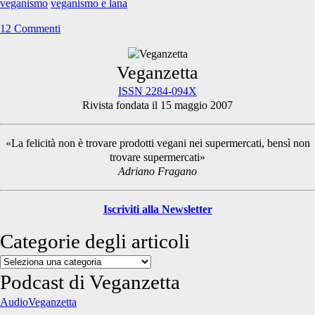
veganismo
veganismo e lana
12 Commenti
Primary
Veganzetta
ISSN 2284-094X
Rivista fondata il 15 maggio 2007
Sidebar
«La felicità non è trovare prodotti vegani nei supermercati, bensì non
trovare supermercati»
Adriano Fragano
Iscriviti alla Newsletter
Categorie degli articoli
Categorie
degli
Podcast di Veganzetta
articoli
AudioVeganzetta