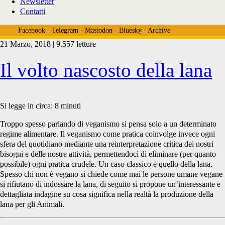
Newsletter
Contatti
Facebook
-
Telegram
-
Mastodon
-
Bluesky
-
Archive
21 Marzo, 2018 | 9.557 letture
Tag:
Il volto nascosto della lana
<span>pecore
Si legge in circa:
8
minuti
Troppo spesso parlando di veganismo si pensa solo a un determinato
regime alimentare. Il veganismo come pratica coinvolge invece ogni
da
sfera del quotidiano mediante una reinterpretazione critica dei nostri
bisogni e delle nostre attività, permettendoci di eliminare (per quanto
possibile) ogni pratica crudele. Un caso classico è quello della lana.
Spesso chi non è vegano si chiede come mai le persone umane vegane
lana</span>
si rifiutano di indossare la lana, di seguito si propone un’interessante e
dettagliata indagine su cosa significa nella realtà la produzione della
lana per gli Animali.