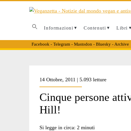
Informazioni
Contenuti
Libri
Facebook
-
Telegram
-
Mastodon
-
Bluesky
-
Archive
Tag:
14 Ottobre, 2011 | 5.093 letture
<span>occupazione
Cinque persone attiv
Hill!
green
Si legge in circa:
2
minuti