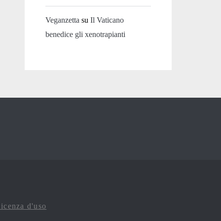
Veganzetta
su
Il Vaticano
benedice gli xenotrapianti
icenza d'uso