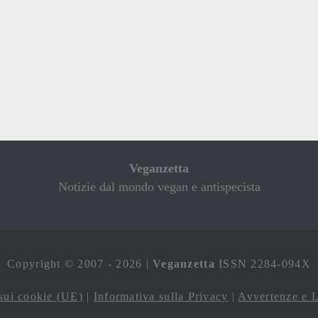
Veganzetta
Notizie dal mondo vegan e antispecista
Copyright © 2007 - 2026 |
Veganzetta
ISSN 2284-094X
sui cookie (UE)
|
Informativa sulla Privacy
|
Avvertenze e L