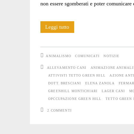
non essere sgomberati e poter comunicare 
Cinque
Leggi tutto
persone
attiviste
ANIMALISMO
COMUNICATI
NOTIZIE
sul
ALLEVAMENTO CANI
ANIMAZIONE ANIMALI
tetto
ATTIVISTI TETTO GREEN HILL
AZIONE ANT
DOTT. BRESCIANI
ELENA ZANOLA
FERMAR
di
GREENHILL MONTICHIARI
LAGER CANI
MO
Green
OPCCUPAZIONE GREEN HILL
TETTO GREEN 
Hill!
2 COMMENTI