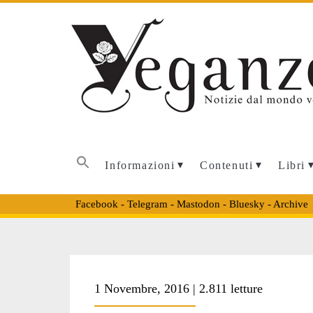
Informazioni
Contenuti
Libri
Facebook
-
Telegram
-
Mastodon
-
Bluesky
-
Archive
Tag:
1 Novembre, 2016 | 2.811 letture
<span>newsletter