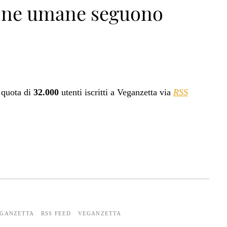
sone umane seguono
>
 quota di
32.000
utenti iscritti a Veganzetta via
RSS
EGANZETTA
RSS FEED
VEGANZETTA