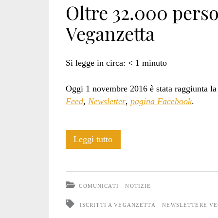
Oltre 32.000 per
Veganzetta
veganzetta</span
Si legge in circa:
< 1
minuto
Oggi 1 novembre 2016 è stata raggiunta la
Feed
,
Newsletter
,
pagina Facebook
.
Oltre
Leggi tutto
32.000
persone
COMUNICATI
NOTIZIE
umane
ISCRITTI A VEGANZETTA
NEWSLETTERE V
seguono