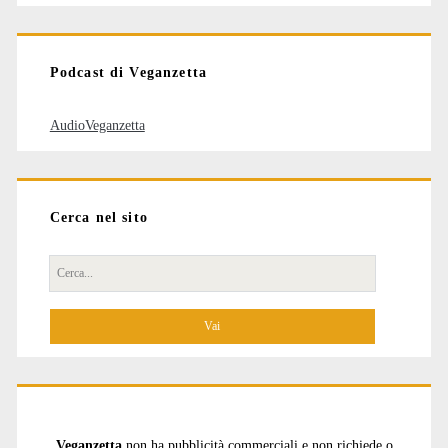
articoli
Podcast di Veganzetta
AudioVeganzetta
Cerca nel sito
Cerca
per:
Veganzetta
non ha pubblicità commerciali e non richiede o