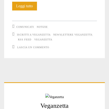
Oltre
Leggi tutto
32.000
persone
COMUNICATI
NOTIZIE
umane
ISCRITTI A VEGANZETTA
NEWSLETTERE VEGANZETTA
RSS FEED
VEGANZETTA
seguono
LASCIA UN COMMENTO
Veganzetta
Primary
Sidebar
Veganzetta