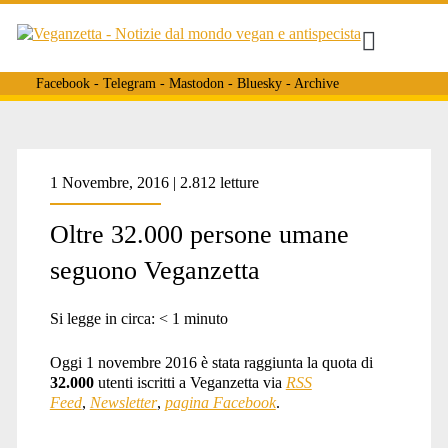
Facebook
-
Telegram
-
Mastodon
-
Bluesky
-
Archive
Tag:
1 Novembre, 2016 | 2.812 letture
Oltre 32.000 persone umane
<span>iscritti
seguono Veganzetta
a
Si legge in circa:
< 1
minuto
Oggi 1 novembre 2016 è stata raggiunta la quota di
32.000
utenti iscritti a Veganzetta via
RSS
veganzetta</span>
Feed
,
Newsletter
,
pagina Facebook
.