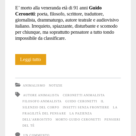
E’ morto alla veneranda età di 91 anni
Guido
ceronetti</span>
Ceronetti
: poeta, filosofo, scrittore, traduttore,
giornalista, drammaturgo, autore teatrale e audiovisivo
italiano. Irrequieto, spiazzante, disturbante e scomodo
per chiunque, ma soprattutto pensatore a tutto tondo
impossibile da classificare.
Morte
Leggi tutto
di
un
ANIMALISMO
NOTIZIE
intellettuale
AUTORE ANIMALISTA
CERONETTI ANIMALISTA
FILOSOFO ANIMALISTA
GUIDO CERONETTI
IL
scomodo
SILENZIO DEL CORPO
INSETTI SENZA FRONTIERE
LA
FRAGILITÀ DEL PENSARE
LA PAZIENZA
DELL'ARROSTITO
MORTO GUIDO CERONETTI
PENSIERI
DEL TÈ
UN COMMENTO