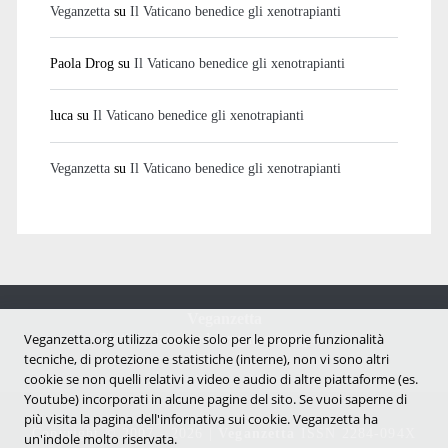
Veganzetta
su
Il Vaticano benedice gli xenotrapianti
Paola Drog
su
Il Vaticano benedice gli xenotrapianti
luca
su
Il Vaticano benedice gli xenotrapianti
Veganzetta
su
Il Vaticano benedice gli xenotrapianti
Veganzetta
Notizie dal mondo vegan e antispecista
Veganzetta.org utilizza cookie solo per le proprie funzionalità
tecniche, di protezione e statistiche (interne), non vi sono altri
cookie se non quelli relativi a video e audio di altre piattaforme (es.
Youtube) incorporati in alcune pagine del sito. Se vuoi saperne di
più visita la pagina dell'infornativa sui cookie. Veganzetta ha
Copyright © 2007 - 2026 |
Veganzetta
ISSN 2284-094X
un'indole molto riservata.