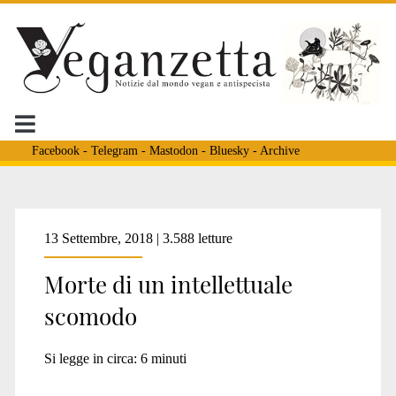
Facebook
-
Telegram
-
Mastodon
-
Bluesky
-
Archive
Tag:
13 Settembre, 2018 | 3.588 letture
Morte di un intellettuale
<span>morto
scomodo
guido
Si legge in circa:
6
minuti