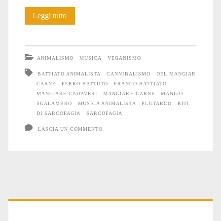
Franco
Leggi tutto
Battiato:
“Sarcofagia”
ANIMALISMO
MUSICA
VEGANISMO
BATTIATO ANIMALISTA
CANNIBALISMO
DEL MANGIAR
CARNE
FERRO BATTUTO
FRANCO BATTIATO
MANGIARE CADAVERI
MANGIARE CARNE
MANLIO
SGALAMBRO
MUSICA ANIMALISTA
PLUTARCO
RITI
DI SARCOFAGIA
SARCOFAGIA
LASCIA UN COMMENTO
Primary