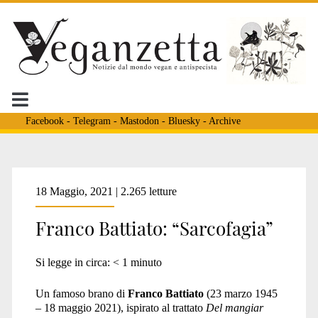
Facebook
-
Telegram
-
Mastodon
-
Bluesky
-
Archive
Tag:
18 Maggio, 2021 | 2.265 letture
Franco Battiato: “Sarcofagia”
<span>manlio
Si legge in circa:
< 1
minuto
sgalambro</span>
Un famoso brano di
Franco Battiato
(23 marzo 1945
– 18 maggio 2021), ispirato al trattato
Del mangiar