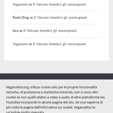
Veganzetta
su
Il Vaticano benedice gli xenotrapianti
Paola Drog
su
Il Vaticano benedice gli xenotrapianti
luca
su
Il Vaticano benedice gli xenotrapianti
Veganzetta
su
Il Vaticano benedice gli xenotrapianti
Veganzetta
Notizie dal mondo vegan e antispecista
Veganzetta.org utilizza cookie solo per le proprie funzionalità
tecniche, di protezione e statistiche (interne), non vi sono altri
cookie se non quelli relativi a video e audio di altre piattaforme (es.
Youtube) incorporati in alcune pagine del sito. Se vuoi saperne di
più visita la pagina dell'infornativa sui cookie. Veganzetta ha
Copyright © 2007 - 2026 |
Veganzetta
ISSN 2284-094X
un'indole molto riservata.