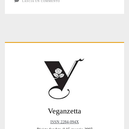
LASCIA UN COMMENTO
Primary
Sidebar
Veganzetta
ISSN 2284-094X