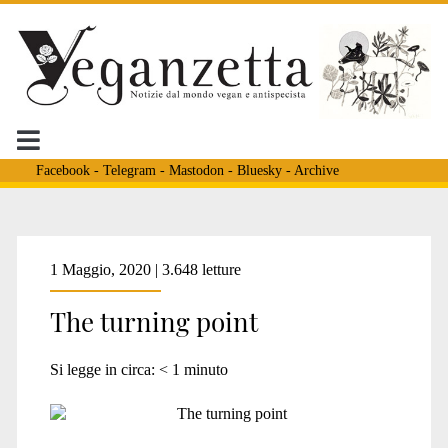
Facebook
-
Telegram
-
Mastodon
-
Bluesky
-
Archive
Tag:
1 Maggio, 2020 | 3.648 letture
The turning point
<span>man</span>
Si legge in circa:
< 1
minuto