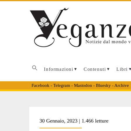
Informazioni
Contenuti
Libri
Facebook
-
Telegram
-
Mastodon
-
Bluesky
-
Archive
Tag:
30 Gennaio, 2023 | 1.466 letture
<span>kit