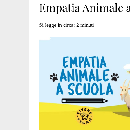
Empatia Animale a
di
Si legge in circa:
2
minuti
empatia
animale</span>