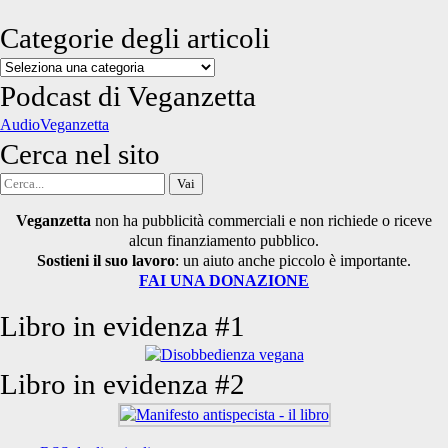
Categorie degli articoli
Categorie
degli
Podcast di Veganzetta
articoli
AudioVeganzetta
Cerca nel sito
Cerca
per:
Veganzetta
non ha pubblicità commerciali e non richiede o riceve
alcun finanziamento pubblico.
Sostieni il suo lavoro
: un aiuto anche piccolo è importante.
FAI UNA DONAZIONE
Libro in evidenza #1
Libro in evidenza #2