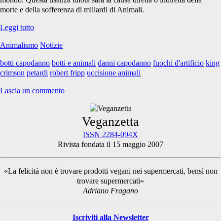
morte e della sofferenza di miliardi di Animali.
Botti
Leggi tutto
di
Animalismo
Notizie
Capodanno:
Il
botti capodanno
botti e animali
danni capodanno
fuochi d'artificio
king
rumore
crimson
petardi
robert fripp
uccisione animali
che
uccide
Lascia un commento
Primary
Veganzetta
ISSN 2284-094X
Rivista fondata il 15 maggio 2007
Sidebar
«La felicità non è trovare prodotti vegani nei supermercati, bensì non
trovare supermercati»
Adriano Fragano
Iscriviti alla Newsletter