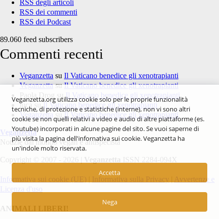
RSS degli articoli
RSS dei commenti
RSS dei Podcast
89.060 feed subscribers
Commenti recenti
Veganzetta
su
Il Vaticano benedice gli xenotrapianti
Veganzetta
su
Il Vaticano benedice gli xenotrapianti
Paola Drog
su
Il Vaticano benedice gli xenotrapianti
Veganzetta.org utilizza cookie solo per le proprie funzionalità
luca
su
Il Vaticano benedice gli xenotrapianti
tecniche, di protezione e statistiche (interne), non vi sono altri
Veganzetta
su
Il Vaticano benedice gli xenotrapianti
cookie se non quelli relativi a video e audio di altre piattaforme (es.
Youtube) incorporati in alcune pagine del sito. Se vuoi saperne di
Veganzetta
più visita la pagina dell'infornativa sui cookie. Veganzetta ha
Notizie dal mondo vegan e antispecista
un'indole molto riservata.
Copyright © 2007 - 2026 |
Veganzetta
ISSN 2284-094X
Accetta
Informativa sui cookie (UE)
|
Informativa sulla Privacy
|
Avvertenze e
Licenza d'uso
Nega
ANIMALI LIBERI!