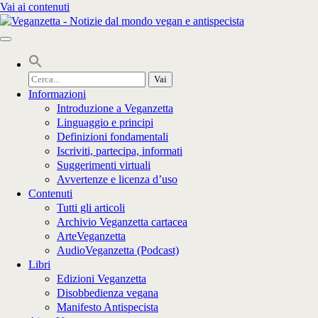
Vai ai contenuti
Cerca
per:
Informazioni
Introduzione a Veganzetta
Linguaggio e principi
Definizioni fondamentali
Iscriviti, partecipa, informati
Suggerimenti virtuali
Avvertenze e licenza d’uso
Contenuti
Tutti gli articoli
Archivio Veganzetta cartacea
ArteVeganzetta
AudioVeganzetta (Podcast)
Libri
Edizioni Veganzetta
Disobbedienza vegana
Manifesto Antispecista