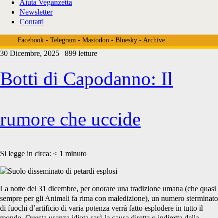
Aiuta Veganzetta
Newsletter
Contatti
Facebook
-
Telegram
-
Mastodon
-
Bluesky
-
Archive
30 Dicembre, 2025 | 899 letture
Tag:
Botti di Capodanno: Il
<span>king
rumore che uccide
crimson</span>
Si legge in circa:
< 1
minuto
La notte del 31 dicembre, per onorare una tradizione umana (che quasi
sempre per gli Animali fa rima con maledizione), un numero sterminato
di fuochi d’artificio di varia potenza verrà fatto esplodere in tutto il
mondo. Questa usanza idiota sarà la causa diretta o indiretta della