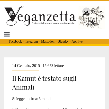
Facebook
-
Telegram
-
Mastodon
-
Bluesky
-
Archive
Tag:
14 Gennaio, 2015 | 15.673 letture
Il Kamut è testato sugli
<span>kamut
Animali
e
Si legge in circa:
3
minuti