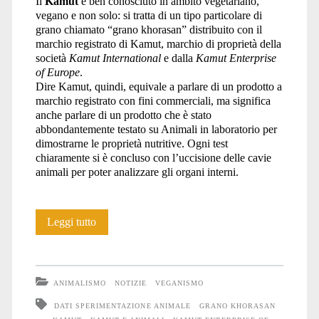
Il
Kamut
è ben conosciuto in ambito vegetariano,
vegano e non solo: si tratta di un tipo particolare di
animali</span>
grano chiamato “grano khorasan” distribuito con il
marchio registrato di Kamut, marchio di proprietà della
società
Kamut International
e dalla
Kamut Enterprise
of Europe
.
Dire Kamut, quindi, equivale a parlare di un prodotto a
marchio registrato con fini commerciali, ma significa
anche parlare di un prodotto che è stato
abbondantemente testato su Animali in laboratorio per
dimostrarne le proprietà nutritive. Ogni test
chiaramente si è concluso con l’uccisione delle cavie
animali per poter analizzare gli organi interni.
Il
Leggi tutto
Kamut
è
ANIMALISMO
NOTIZIE
VEGANISMO
testato
DATI SPERIMENTAZIONE ANIMALE
GRANO KHORASAN