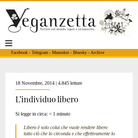
Facebook
-
Telegram
-
Mastodon
-
Bluesky
-
Archive
Tag:
18 Novembre, 2014 | 4.845 letture
L’individuo libero
<span>Johann
Si legge in circa:
< 1
minuto
Gottlieb
Libero è solo colui che vuole rendere libero
tutto ciò che lo circonda e che effettivamente lo