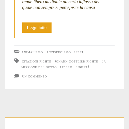
rende libero mediante un certo influsso del
quale non sempre si percepisce la causa
Fichte</span>
L’individuo
Leggi tutto
libero
ANIMALISMO
ANTISPECISMO
LIBRI
CITAZIONI FICHTE
JOHANN GOTTLIEB FICHTE
LA
MISSIONE DEL DOTTO
LIBERO
LIBERTÀ
UN COMMENTO
Primary