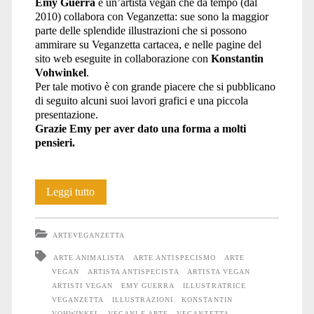
Emy Guerra
è un’artista vegan che da tempo (dal
2010) collabora con Veganzetta: sue sono la maggior
parte delle splendide illustrazioni che si possono
ammirare su Veganzetta cartacea, e nelle pagine del
sito web eseguite in collaborazione con
Konstantin
Vohwinkel
.
Per tale motivo è con grande piacere che si pubblicano
di seguito alcuni suoi lavori grafici e una piccola
presentazione.
Grazie Emy per aver dato una forma a molti
pensieri.
Emy
Leggi tutto
Guerra
ARTEVEGANZETTA
ARTE ANIMALISTA
ARTE ANTISPECISMO
ARTE
VEGAN
ARTISTA ANTISPECISTA
ARTISTA VEGAN
ARTISTI VEGAN
EMY GUERRA
ILLUSTRATRICE
VEGANZETTA
ILLUSTRAZIONI
KONSTANTIN
VOHWINKEL
VEGANI E ARTE
VEGANZETTA