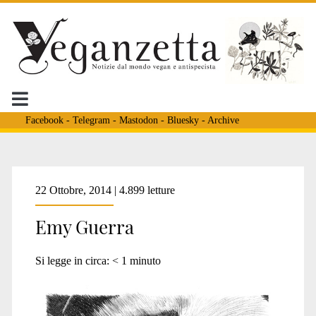
Facebook
-
Telegram
-
Mastodon
-
Bluesky
-
Archive
Tag:
22 Ottobre, 2014 | 4.899 letture
Emy Guerra
<span>illustratrice
Si legge in circa:
< 1
minuto
veganzetta</span>