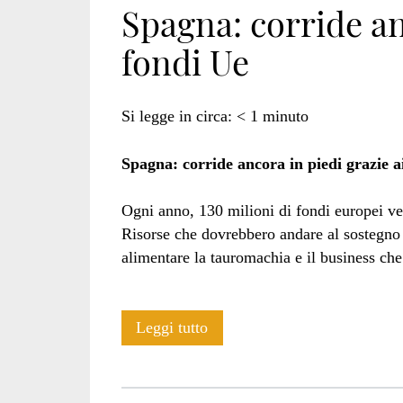
Spagna: corride an
fondi Ue
Si legge in circa:
< 1
minuto
Spagna: corride ancora in piedi grazie a
Ogni anno, 130 milioni di fondi europei ven
Risorse che dovrebbero andare al sostegno d
alimentare la tauromachia e il business che
Spagna:
Leggi tutto
corride
ancora