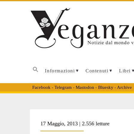
Informazioni
Contenuti
Libri
Facebook
-
Telegram
-
Mastodon
-
Bluesky
-
Archive
Tag:
17 Maggio, 2013 | 2.556 letture
<span>huffington