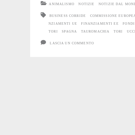
ANIMALISMO
NOTIZIE
NOTIZIE DAL MON
in
BUSINESS CORRIDE
COMMISSIONE EUROPE
piedi
NZIAMENTI UE
FINANZIAMENTI EE
FONDI
TORI
SPAGNA
TAUROMACHIA
TORI
UCC
grazie
LASCIA UN COMMENTO
ai
fondi
Ue