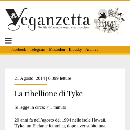
Facebook
-
Telegram
-
Mastodon
-
Bluesky
-
Archive
Tag:
21 Agosto, 2014 | 6.399 letture
La ribellione di Tyke
<span>Honolulu</span
Si legge in circa:
< 1
minuto
20 anni fa nell’agosto del 1994 nelle isole Hawaii,
Tyke
, un Elefante femmina, dopo aver subito una