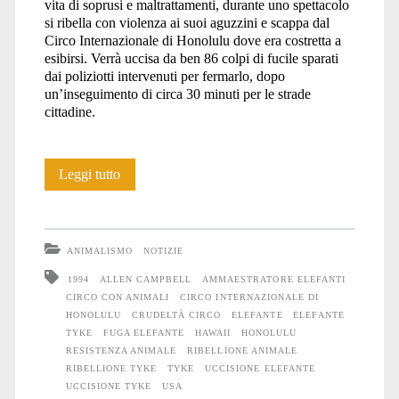
vita di soprusi e maltrattamenti, durante uno spettacolo
si ribella con violenza ai suoi aguzzini e scappa dal
Circo Internazionale di Honolulu dove era costretta a
esibirsi. Verrà uccisa da ben 86 colpi di fucile sparati
dai poliziotti intervenuti per fermarlo, dopo
un’inseguimento di circa 30 minuti per le strade
cittadine.
La
Leggi tutto
ribellione
di
ANIMALISMO
NOTIZIE
Tyke
1994
ALLEN CAMPBELL
AMMAESTRATORE ELEFANTI
CIRCO CON ANIMALI
CIRCO INTERNAZIONALE DI
HONOLULU
CRUDELTÀ CIRCO
ELEFANTE
ELEFANTE
TYKE
FUGA ELEFANTE
HAWAII
HONOLULU
RESISTENZA ANIMALE
RIBELLIONE ANIMALE
RIBELLIONE TYKE
TYKE
UCCISIONE ELEFANTE
UCCISIONE TYKE
USA