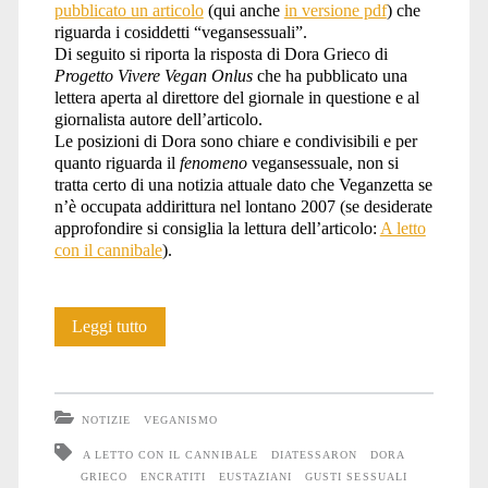
pubblicato un articolo
(qui anche
in versione pdf
) che
riguarda i cosiddetti “vegansessuali”.
vegani</span>
Di seguito si riporta la risposta di Dora Grieco di
Progetto Vivere Vegan Onlus
che ha pubblicato una
lettera aperta al direttore del giornale in questione e al
giornalista autore dell’articolo.
Le posizioni di Dora sono chiare e condivisibili e per
quanto riguarda il
fenomeno
vegansessuale, non si
tratta certo di una notizia attuale dato che Veganzetta se
n’è occupata addirittura nel lontano 2007 (se desiderate
approfondire si consiglia la lettura dell’articolo:
A letto
con il cannibale
).
Di
Leggi tutto
nuovo
con
NOTIZIE
VEGANISMO
i
A LETTO CON IL CANNIBALE
DIATESSARON
DORA
GRIECO
ENCRATITI
EUSTAZIANI
GUSTI SESSUALI
vegansessuali