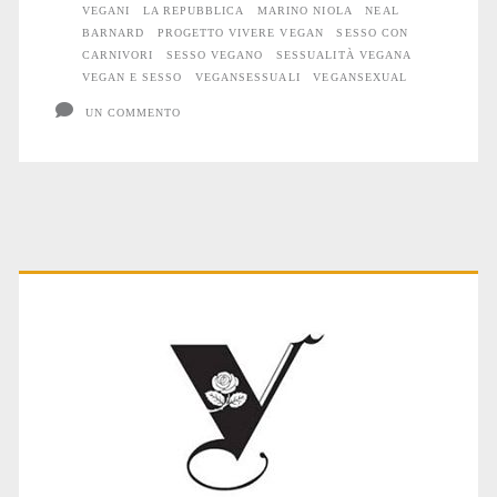
VEGANI
LA REPUBBLICA
MARINO NIOLA
NEAL
BARNARD
PROGETTO VIVERE VEGAN
SESSO CON
CARNIVORI
SESSO VEGANO
SESSUALITÀ VEGANA
VEGAN E SESSO
VEGANSESSUALI
VEGANSEXUAL
UN COMMENTO
Primary
Sidebar