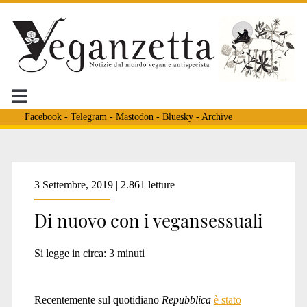
Facebook
-
Telegram
-
Mastodon
-
Bluesky
-
Archive
Tag:
3 Settembre, 2019 | 2.861 letture
Di nuovo con i vegansessuali
<span>gusti
Si legge in circa:
3
minuti
sessuali
Recentemente sul quotidiano
Repubblica
è stato