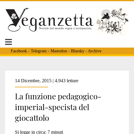
Facebook
-
Telegram
-
Mastodon
-
Bluesky
-
Archive
Tag:
14 Dicembre, 2015 | 4.943 letture
La funzione pedagogico-
<span>giochi</span>
imperial-specista del
giocattolo
Si legge in circa:
7
minuti