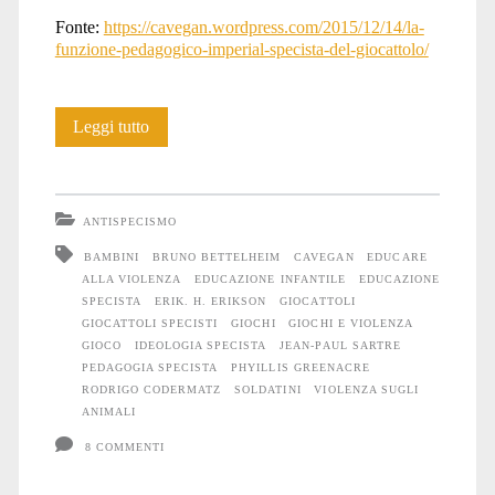
Fonte:
https://cavegan.wordpress.com/2015/12/14/la-
funzione-pedagogico-imperial-specista-del-giocattolo/
La
Leggi tutto
funzione
pedagogico-
ANTISPECISMO
imperial-
BAMBINI
BRUNO BETTELHEIM
CAVEGAN
EDUCARE
ALLA VIOLENZA
EDUCAZIONE INFANTILE
EDUCAZIONE
specista
SPECISTA
ERIK. H. ERIKSON
GIOCATTOLI
del
GIOCATTOLI SPECISTI
GIOCHI
GIOCHI E VIOLENZA
GIOCO
IDEOLOGIA SPECISTA
JEAN-PAUL SARTRE
giocattolo
PEDAGOGIA SPECISTA
PHYILLIS GREENACRE
RODRIGO CODERMATZ
SOLDATINI
VIOLENZA SUGLI
ANIMALI
8 COMMENTI