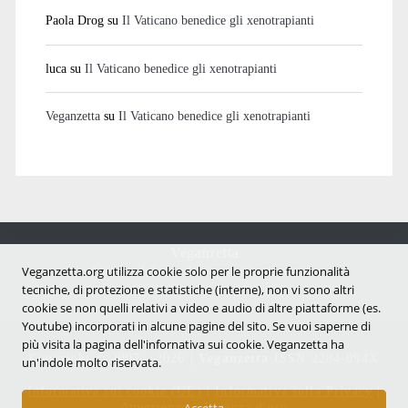
Paola Drog
su
Il Vaticano benedice gli xenotrapianti
luca
su
Il Vaticano benedice gli xenotrapianti
Veganzetta
su
Il Vaticano benedice gli xenotrapianti
Veganzetta
Notizie dal mondo vegan e antispecista
Veganzetta.org utilizza cookie solo per le proprie funzionalità
tecniche, di protezione e statistiche (interne), non vi sono altri
cookie se non quelli relativi a video e audio di altre piattaforme (es.
Youtube) incorporati in alcune pagine del sito. Se vuoi saperne di
più visita la pagina dell'infornativa sui cookie. Veganzetta ha
Copyright © 2007 - 2026 |
Veganzetta
ISSN 2284-094X
un'indole molto riservata.
Informativa sui cookie (UE)
|
Informativa sulla Privacy
|
Avvertenze e Licenza d'uso