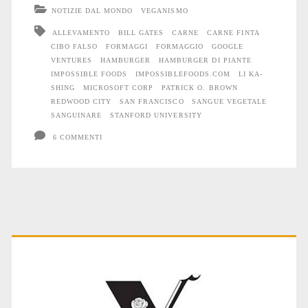
della
NOTIZIE DAL MONDO
VEGANISMO
carne
ALLEVAMENTO
BILL GATES
CARNE
CARNE FINTA
CIBO FALSO
FORMAGGI
FORMAGGIO
GOOGLE
finta
VENTURES
HAMBURGER
HAMBURGER DI PIANTE
#2
IMPOSSIBLE FOODS
IMPOSSIBLEFOODS.COM
LI KA-
SHING
MICROSOFT CORP
PATRICK O. BROWN
REDWOOD CITY
SAN FRANCISCO
SANGUE VEGETALE
SANGUINARE
STANFORD UNIVERSITY
6 COMMENTI
Primary
Sidebar