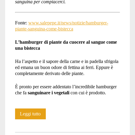
sanguina per compiacerci.
Fonte:
www.salepepe.it/news/notizie/hamburger-
piante-sanguina-come-bistecca
L’hamburger di piante da cuocere al sangue come
una bistecca
Ha l’aspetto e il sapore della carne e in padella sfrigola
ed emana un buon odore di fettina ai ferri. Eppure è
completamente derivato delle piante.
È pronto per essere addentato l’incredibile hamburger
che fa
sanguinare i vegetali
con cui è prodotto.
Il
Leggi tutto
delirio