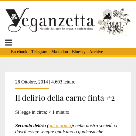
Facebook
-
Telegram
-
Mastodon
-
Bluesky
-
Archive
Tag:
26 Ottobre, 2014 | 4.603 letture
Il delirio della carne finta #2
<span>formaggi</span>
Si legge in circa:
< 1
minuto
Secondo delirio
(
qui il primo
)
:
nella nostra società ci
dovrà essere sempre qualcuno o qualcosa che