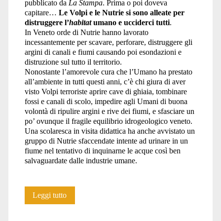
pubblicato da
La Stampa
. Prima o poi doveva
capitare…
Le Volpi e le Nutrie si sono alleate per
distruggere l’
habitat
umano e ucciderci tutti
.
In Veneto orde di Nutrie hanno lavorato
incessantemente per scavare, perforare, distruggere gli
argini di canali e fiumi causando poi esondazioni e
distruzione sul tutto il territorio.
Nonostante l’amorevole cura che l’Umano ha prestato
all’ambiente in tutti questi anni, c’è chi giura di aver
visto Volpi terroriste aprire cave di ghiaia, tombinare
fossi e canali di scolo, impedire agli Umani di buona
volontà di ripulire argini e rive dei fiumi, e sfasciare un
po’ ovunque il fragile equilibrio idrogeologico veneto.
Una scolaresca in visita didattica ha anche avvistato un
gruppo di Nutrie sfaccendate intente ad urinare in un
fiume nel tentativo di inquinarne le acque così ben
salvaguardate dalle industrie umane.
Volpi
Leggi tutto
e