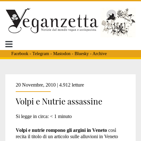
Facebook
-
Telegram
-
Mastodon
-
Bluesky
-
Archive
Tag:
20 Novembre, 2010 | 4.912 letture
Volpi e Nutrie assassine
<span>fiume
Si legge in circa:
< 1
minuto
piave</span>
Volpi e nutrie rompono gli argini in Veneto
così
recita il titolo di un articolo sulle alluvioni in Veneto