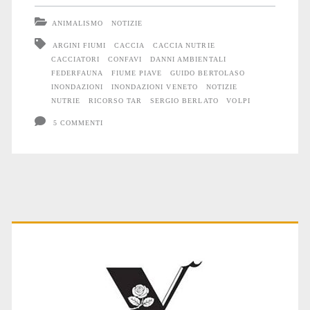
Nutrie
ANIMALISMO
NOTIZIE
assassine
ARGINI FIUMI
CACCIA
CACCIA NUTRIE
CACCIATORI
CONFAVI
DANNI AMBIENTALI
FEDERFAUNA
FIUME PIAVE
GUIDO BERTOLASO
INONDAZIONI
INONDAZIONI VENETO
NOTIZIE
NUTRIE
RICORSO TAR
SERGIO BERLATO
VOLPI
5 COMMENTI
Primary
Sidebar