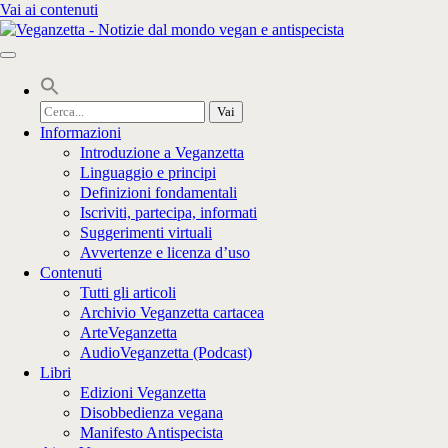
Vai ai contenuti
Cerca
per:
Informazioni
Introduzione a Veganzetta
Linguaggio e principi
Definizioni fondamentali
Iscriviti, partecipa, informati
Suggerimenti virtuali
Avvertenze e licenza d’uso
Contenuti
Tutti gli articoli
Archivio Veganzetta cartacea
ArteVeganzetta
AudioVeganzetta (Podcast)
Libri
Edizioni Veganzetta
Disobbedienza vegana
Manifesto Antispecista