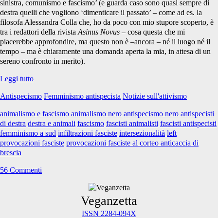
sinistra, comunismo e fascismo’ (e guarda caso sono quasi sempre di
destra quelli che vogliono ‘dimenticare il passato’ – come ad es. la
filosofa Alessandra Colla che, ho da poco con mio stupore scoperto, è
tra i redattori della rivista
Asinus Novus
– cosa questa che mi
piacerebbe approfondire, ma questo non è –ancora – né il luogo né il
tempo – ma è chiaramente una domanda aperta la mia, in attesa di un
sereno confronto in merito).
Antispecisti
Leggi tutto
di
Antispecismo
Femminismo antispecista
Notizie sull'attivismo
destra?
Eh
animalismo e fascismo
animalismo nero
antispecismo nero
antispecisti
no,
di destra
destra e animali
fascismo
fascisti animalisti
fascisti antispecisti
compagne/i!
femminismo a sud
infiltrazioni fasciste
intersezionalità
left
provocazioni fasciste
provocazioni fasciste al corteo anticaccia di
brescia
56 Commenti
Primary
Veganzetta
ISSN 2284-094X