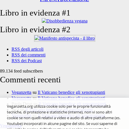
Libro in evidenza #1
Libro in evidenza #2
RSS degli articoli
RSS dei commenti
RSS dei Podcast
89.134 feed subscribers
Commenti recenti
Veganzetta
su
Il Vaticano benedice gli xenotrapianti
Veganzetta
su
Il Vaticano benedice gli xenotrapianti
Paola Drog
su
Il Vaticano benedice gli xenotrapianti
Veganzetta.org utilizza cookie solo per le proprie funzionalità
luca
su
Il Vaticano benedice gli xenotrapianti
tecniche, di protezione e statistiche (interne), non vi sono altri
Veganzetta
su
Il Vaticano benedice gli xenotrapianti
cookie se non quelli relativi a video e audio di altre piattaforme (es.
Youtube) incorporati in alcune pagine del sito. Se vuoi saperne di
Veganzetta