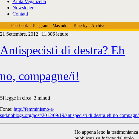
Aiuta Veganzetta
Newsletter
Contatti
Facebook
-
Telegram
-
Mastodon
-
Bluesky
-
Archive
21 Settembre, 2012 | 11.306 letture
Tag:
Antispecisti di destra? Eh
<span>femminismo
no, compagne/i!
a
Si legge in circa:
3
minuti
Fonte:
http://femminismo-a-
sud.noblogs.org/post/2012/09/19/antispecisti-di-destra-eh-no-compagn/
sud</span>
Ho appena letto la testimonianza
pubblicata su
Infoaut
dal titolo