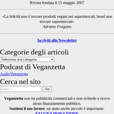
Rivista fondata il 15 maggio 2007
Sidebar
«La felicità non è trovare prodotti vegani nei supermercati, bensì non
trovare supermercati»
Adriano Fragano
Iscriviti alla Newsletter
Categorie degli articoli
Categorie
degli
Podcast di Veganzetta
articoli
AudioVeganzetta
Cerca nel sito
Cerca
per:
Veganzetta
non ha pubblicità commerciali e non richiede o riceve
alcun finanziamento pubblico.
Sostieni il suo lavoro
: un aiuto anche piccolo è importante.
FAI UNA DONAZIONE