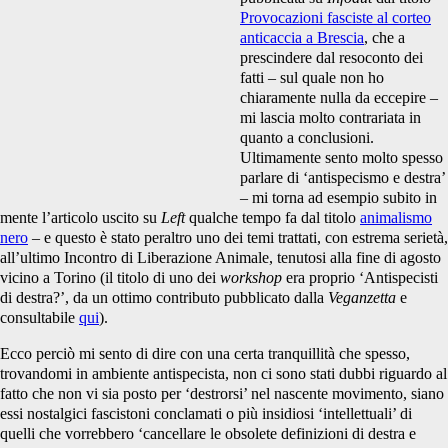
Provocazioni fasciste al corteo
anticaccia a Brescia
, che a
prescindere dal resoconto dei
fatti – sul quale non ho
chiaramente nulla da eccepire –
mi lascia molto contrariata in
quanto a conclusioni.
Ultimamente sento molto spesso
parlare di ‘antispecismo e destra’
– mi torna ad esempio subito in
mente l’articolo uscito su
Left
qualche tempo fa dal titolo
animalismo
nero
– e questo è stato peraltro uno dei temi trattati, con estrema serietà,
all’ultimo Incontro di Liberazione Animale, tenutosi alla fine di agosto
vicino a Torino (il titolo di uno dei
workshop
era proprio ‘Antispecisti
di destra?’, da un ottimo contributo pubblicato dalla
Veganzetta
e
consultabile
qui
).
Ecco perciò mi sento di dire con una certa tranquillità che spesso,
trovandomi in ambiente antispecista, non ci sono stati dubbi riguardo al
fatto che non vi sia posto per ‘destrorsi’ nel nascente movimento, siano
essi nostalgici fascistoni conclamati o più insidiosi ‘intellettuali’ di
quelli che vorrebbero ‘cancellare le obsolete definizioni di destra e