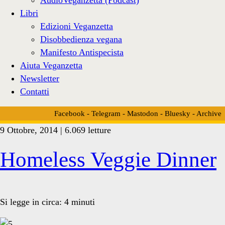
Libri
Edizioni Veganzetta
Disobbedienza vegana
Manifesto Antispecista
Aiuta Veganzetta
Newsletter
Contatti
Facebook
-
Telegram
-
Mastodon
-
Bluesky
-
Archive
9 Ottobre, 2014 | 6.069 letture
Tag:
Homeless Veggie Dinner
<span>Falckenstein
Si legge in circa:
4
minuti