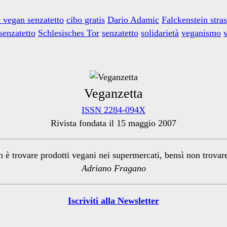
 vegan senzatetto
cibo gratis
Dario Adamic
Falckenstein stra
senzatetto
Schlesisches Tor
senzatetto
solidarietà
veganismo
Veganzetta
ISSN 2284-094X
Rivista fondata il 15 maggio 2007
n è trovare prodotti vegani nei supermercati, bensì non trova
Adriano Fragano
Iscriviti alla Newsletter