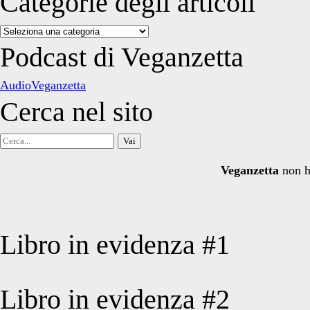
Categorie degli articoli
Categorie
degli
Podcast di Veganzetta
articoli
AudioVeganzetta
Cerca nel sito
Cerca
per:
Veganzetta
non h
Libro in evidenza #1
Libro in evidenza #2