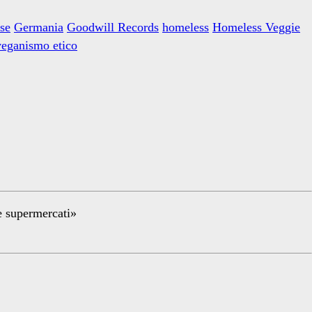
sse
Germania
Goodwill Records
homeless
Homeless Veggie
veganismo etico
re supermercati»