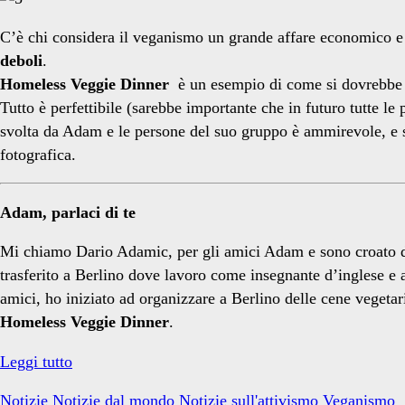
strasse</span>
C’è chi considera il veganismo un grande affare economico e c
deboli
.
Homeless Veggie Dinner
è un esempio di come si dovrebbe r
Tutto è perfettibile (sarebbe importante che in futuro tutte le
svolta da Adam e le persone del suo gruppo è ammirevole, e si 
fotografica.
Adam, parlaci di te
Mi chiamo Dario Adamic, per gli amici Adam e sono croato di
trasferito a Berlino dove lavoro come insegnante d’inglese e
amici, ho iniziato ad organizzare a Berlino delle cene vegetar
Homeless Veggie Dinner
.
Homeless
Leggi tutto
Veggie
Notizie
Notizie dal mondo
Notizie sull'attivismo
Veganismo