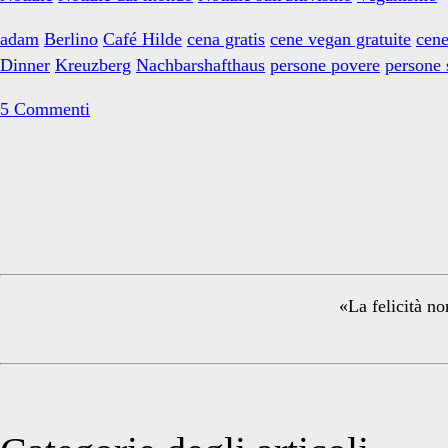
Dinner
adam
Berlino
Café Hilde
cena gratis
cene vegan gratuite
cene
Dinner
Kreuzberg
Nachbarshafthaus
persone povere
persone 
5 Commenti
Primary
Sidebar
«La felicità no