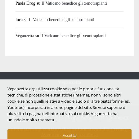
Paola Drog
su
Il Vaticano benedice gli xenotrapianti
luca
su
Il Vaticano benedice gli xenotrapianti
Veganzetta
su
Il Vaticano benedice gli xenotrapianti
Veganzetta
Notizie dal mondo vegan e antispecista
Veganzetta.org utilizza cookie solo per le proprie funzionalità
tecniche, di protezione e statistiche (interne), non vi sono altri
cookie se non quelli relativi a video e audio di altre piattaforme (es.
Youtube) incorporati in alcune pagine del sito. Se vuoi saperne di
più visita la pagina dell'infornativa sui cookie. Veganzetta ha
Copyright © 2007 - 2026 |
Veganzetta
ISSN 2284-094X
un'indole molto riservata.
Informativa sui cookie (UE)
|
Informativa sulla Privacy
|
Avvertenze e Licenza d'uso
Accetta