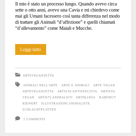
Il mio è stato un processo lungo. Quando avevo circa
sette o otto anni, avevo una Cavia e mi chiedevo come
mai gli Umani facessero così tanta differenza nel modo
di trattare gli Animali “d’affezione” e quelli chiamati
“d’allevamento” come Maiali e Mucche.
Intervista
Leggi tutto
a
Hartmut
ARTEVEGANZETTA
Kiewert
ANIMALI NELL'ARTE
ARTE E ANIMALI
ARTE VEGAN
ARTEVEGANZETTA
ARTISTA ANTISPECISTA
ARTISTA
VEGAN
ARTISTI ANIMALISTI
ERTHLINGS
HARTMUT
KIEWERT
ILLUSTRAZIONI ANIMALISTE
SCHLACHTPLATTEN
2 COMMENTI