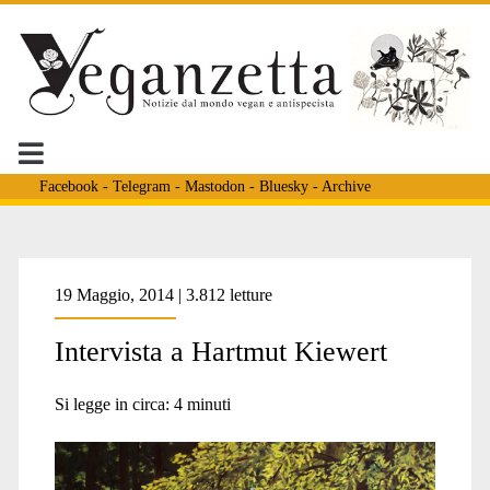
Facebook
-
Telegram
-
Mastodon
-
Bluesky
-
Archive
Tag:
19 Maggio, 2014 | 3.812 letture
Intervista a Hartmut Kiewert
<span>Erthlings</span>
Si legge in circa:
4
minuti