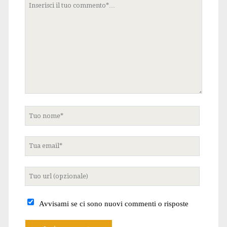
Tuo
commento
Tuo
nome
Tua
email
Tuo
sito
internet
Avvisami se ci sono nuovi commenti o risposte