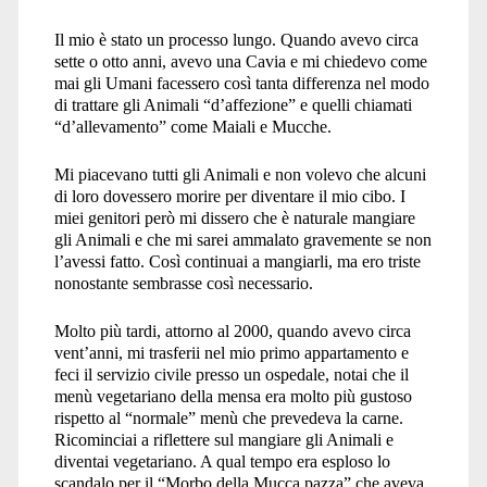
Il mio è stato un processo lungo. Quando avevo circa
sette o otto anni, avevo una Cavia e mi chiedevo come
mai gli Umani facessero così tanta differenza nel modo
di trattare gli Animali “d’affezione” e quelli chiamati
“d’allevamento” come Maiali e Mucche.
Mi piacevano tutti gli Animali e non volevo che alcuni
di loro dovessero morire per diventare il mio cibo. I
miei genitori però mi dissero che è naturale mangiare
gli Animali e che mi sarei ammalato gravemente se non
l’avessi fatto. Così continuai a mangiarli, ma ero triste
nonostante sembrasse così necessario.
Molto più tardi, attorno al 2000, quando avevo circa
vent’anni, mi trasferii nel mio primo appartamento e
feci il servizio civile presso un ospedale, notai che il
menù vegetariano della mensa era molto più gustoso
rispetto al “normale” menù che prevedeva la carne.
Ricominciai a riflettere sul mangiare gli Animali e
diventai vegetariano. A qual tempo era esploso lo
scandalo per il “Morbo della Mucca pazza” che aveva