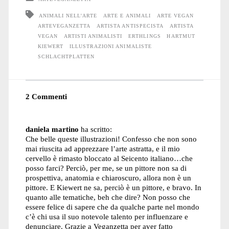
ANIMALI NELL'ARTE
ARTE E ANIMALI
ARTE VEGAN
ARTEVEGANZETTA
ARTISTA ANTISPECISTA
ARTISTA
VEGAN
ARTISTI ANIMALISTI
ERTHLINGS
HARTMUT
KIEWERT
ILLUSTRAZIONI ANIMALISTE
SCHLACHTPLATTEN
2 Commenti
daniela martino
ha scritto:
Che belle queste illustrazioni! Confesso che non sono
mai riuscita ad apprezzare l’arte astratta, e il mio
cervello è rimasto bloccato al Seicento italiano…che
posso farci? Perciò, per me, se un pittore non sa di
prospettiva, anatomia e chiaroscuro, allora non è un
pittore. E Kiewert ne sa, perciò è un pittore, e bravo. In
quanto alle tematiche, beh che dire? Non posso che
essere felice di sapere che da qualche parte nel mondo
c’è chi usa il suo notevole talento per influenzare e
denunciare. Grazie a Veganzetta per aver fatto