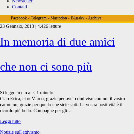
Newsletter
Contatti
Facebook
-
Telegram
-
Mastodon
-
Bluesky
-
Archive
23 Gennaio, 2013 | 4.426 letture
Tag:
In memoria di due amici
<span>Erica
che non ci sono più
Pasinato</span>
Si legge in circa:
< 1
minuto
Ciao Erica, ciao Marco, grazie per aver condiviso con noi il vostro
cammino, grazie per quello che siete stati. La vostra positività è il
ricordo più bello. Campagne per gli…
In
Leggi tutto
memoria
Notizie sull'attivismo
di