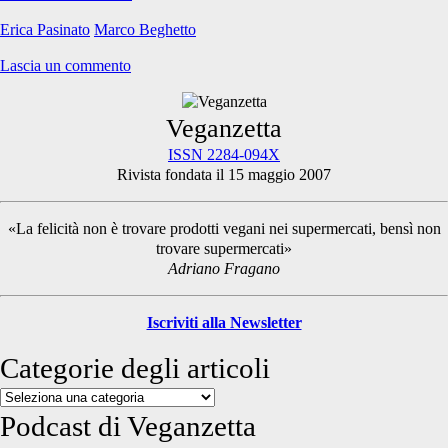
due
Erica Pasinato
Marco Beghetto
amici
che
Lascia un commento
non
ci
sono
Primary
Veganzetta
più
ISSN 2284-094X
Rivista fondata il 15 maggio 2007
Sidebar
«La felicità non è trovare prodotti vegani nei supermercati, bensì non
trovare supermercati»
Adriano Fragano
Iscriviti alla Newsletter
Categorie degli articoli
Categorie
degli
Podcast di Veganzetta
articoli