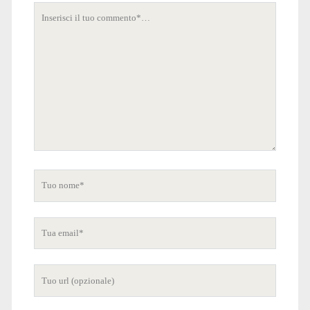
Tuo
commento
Tuo
nome
Tua
email
Tuo
sito
internet