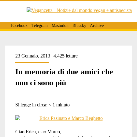
Facebook
-
Telegram
-
Mastodon
-
Bluesky
-
Archive
23 Gennaio, 2013 | 4.425 letture
In memoria di due amici che
non ci sono più
Si legge in circa:
< 1
minuto
Ciao Erica, ciao Marco,