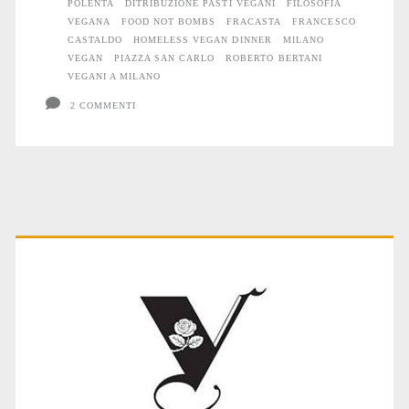
POLENTA
DITRIBUZIONE PASTI VEGANI
FILOSOFIA
VEGANA
FOOD NOT BOMBS
FRACASTA
FRANCESCO
CASTALDO
HOMELESS VEGAN DINNER
MILANO
VEGAN
PIAZZA SAN CARLO
ROBERTO BERTANI
VEGANI A MILANO
2 COMMENTI
Primary
Sidebar