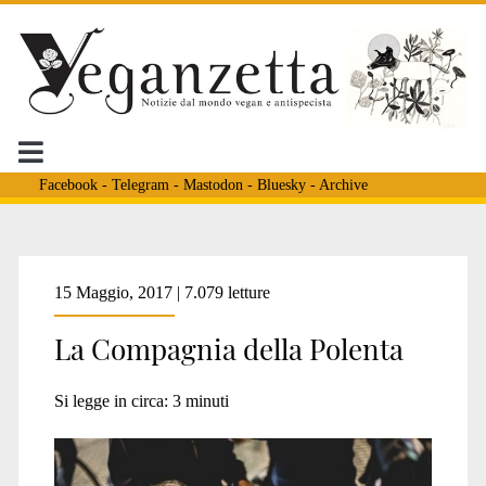
Facebook
-
Telegram
-
Mastodon
-
Bluesky
-
Archive
Tag:
15 Maggio, 2017 | 7.079 letture
La Compagnia della Polenta
<span>ditribuzione
Si legge in circa:
3
minuti
pasti