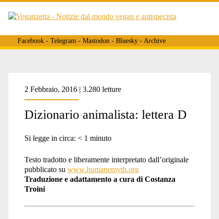
Facebook
-
Telegram
-
Mastodon
-
Bluesky
-
Archive
Tag:
2 Febbraio, 2016 | 3.280 letture
Dizionario animalista: lettera D
<span>Disillusione</span
Si legge in circa:
< 1
minuto
Testo tradotto e liberamente interpretato dall’originale
pubblicato su
www.humanemyth.org
Traduzione e adattamento a cura di Costanza
Troini