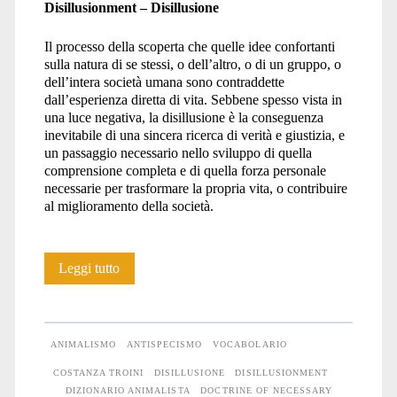
Disillusionment – Disillusione
Il processo della scoperta che quelle idee confortanti
sulla natura di se stessi, o dell’altro, o di un gruppo, o
dell’intera società umana sono contraddette
dall’esperienza diretta di vita. Sebbene spesso vista in
una luce negativa, la disillusione è la conseguenza
inevitabile di una sincera ricerca di verità e giustizia, e
un passaggio necessario nello sviluppo di quella
comprensione completa e di quella forza personale
necessarie per trasformare la propria vita, o contribuire
al miglioramento della società.
Dizionario
Leggi tutto
animalista:
lettera
ANIMALISMO
ANTISPECISMO
VOCABOLARIO
D
COSTANZA TROINI
DISILLUSIONE
DISILLUSIONMENT
DIZIONARIO ANIMALISTA
DOCTRINE OF NECESSARY