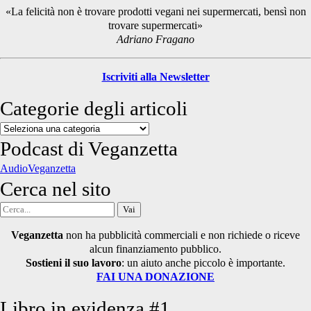
Sidebar
«La felicità non è trovare prodotti vegani nei supermercati, bensì non
trovare supermercati»
Adriano Fragano
Iscriviti alla Newsletter
Categorie degli articoli
Categorie
degli
Podcast di Veganzetta
articoli
AudioVeganzetta
Cerca nel sito
Cerca
per:
Veganzetta
non ha pubblicità commerciali e non richiede o riceve
alcun finanziamento pubblico.
Sostieni il suo lavoro
: un aiuto anche piccolo è importante.
FAI UNA DONAZIONE
Libro in evidenza #1