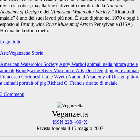
diviso la critica, ma alla fine è divenuto membro della
National
Academy of Design
e dell’
American Watercolor Society
. “Ritratto di
maiale” è uno dei suoi lavori più noti. È stato dipinto nel 1970 e oggi è
esposto al
Brandywine River Museumof Arts
in Pensylvania (USA).
Ha una bella storia dietro.
“Ritratto
Leggi tutto
di
ArteVeganzetta
Storie
Maiale”
di
American Watercolor Society
Andy Warhol
animali nella pittura
arte e
Jamie
animali
Brandywine River Museumof Arts
Den Den
dipingere animali
Wyeth
Francesco Cortonesi
Jamie Wyeth
National Academy of Design
pittore
a animali
portrait of pig
Richard C. Francis
ritratto di maiale
3 Commenti
Primary
Veganzetta
ISSN 2284-094X
Rivista fondata il 15 maggio 2007