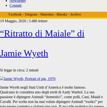
Newsletter
Contatti
Facebook
-
Telegram
-
Mastodon
-
Bluesky
-
Archive
19 Maggio, 2020 | 3.486 letture
Tag:
“Ritratto di Maiale” di
<span>Den
Jamie Wyeth
Den</span>
Si legge in circa:
2
minuti
Jamie Wyeth negli Stati Uniti d’America è molto famoso.
Qualcuno lo considera uno degli eredi di Andy Warhol. La sua
passione è dipingere Animali “domestici”, come polli, Cani, Maiali e
Cavalli. Per scelta non ha mai voluto dipingere Animali “esotici” per
non essere costretto a visitare uno zoo. Il suo stile realistico ha spesso