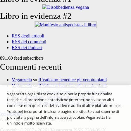
Libro in evidenza #2
RSS degli articoli
RSS dei commenti
RSS dei Podcast
89.160 feed subscribers
Commenti recenti
Veganzetta
su
Il Vaticano benedice gli xenotrapianti
Veganzetta
su
Il Vaticano benedice gli xenotrapianti
Paola Drog
su
Il Vaticano benedice gli xenotrapianti
Veganzetta.org utilizza cookie solo per le proprie funzionalità
luca
su
Il Vaticano benedice gli xenotrapianti
tecniche, di protezione e statistiche (interne), non vi sono altri
Veganzetta
su
Il Vaticano benedice gli xenotrapianti
cookie se non quelli relativi a video e audio di altre piattaforme (es.
Youtube) incorporati in alcune pagine del sito. Se vuoi saperne di
Veganzetta
più visita la pagina dell'infornativa sui cookie. Veganzetta ha
Notizie dal mondo vegan e antispecista
un'indole molto riservata.
Copyright © 2007 - 2026 |
Veganzetta
ISSN 2284-094X