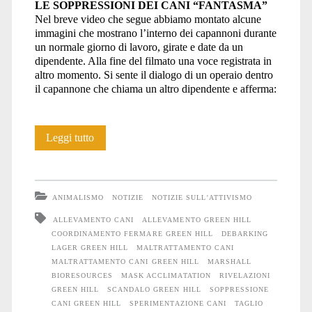
LE SOPPRESSIONI DEI CANI “FANTASMA”
Nel breve video che segue abbiamo montato alcune
immagini che mostrano l’interno dei capannoni durante
un normale giorno di lavoro, girate e date da un
dipendente. Alla fine del filmato una voce registrata in
altro momento. Si sente il dialogo di un operaio dentro
il capannone che chiama un altro dipendente e afferma:
Green
Leggi tutto
Hill:
rivelazioni
ANIMALISMO
NOTIZIE
NOTIZIE SULL'ATTIVISMO
dall’interno
ALLEVAMENTO CANI
ALLEVAMENTO GREEN HILL
COORDINAMENTO FERMARE GREEN HILL
DEBARKING
LAGER GREEN HILL
MALTRATTAMENTO CANI
MALTRATTAMENTO CANI GREEN HILL
MARSHALL
BIORESOURCES
MASK ACCLIMATATION
RIVELAZIONI
GREEN HILL
SCANDALO GREEN HILL
SOPPRESSIONE
CANI GREEN HILL
SPERIMENTAZIONE CANI
TAGLIO