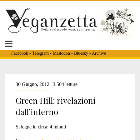
Facebook
-
Telegram
-
Mastodon
-
Bluesky
-
Archive
Tag:
30 Giugno, 2012 | 3.504 letture
Green Hill: rivelazioni
<span>debarking</span
dall’interno
Si legge in circa:
4
minuti