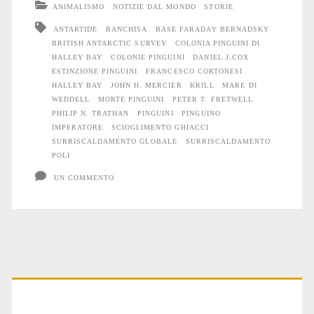
ANIMALISMO
NOTIZIE DAL MONDO
STORIE
morte
ANTARTIDE
BANCHISA
BASE FARADAY BERNADSKY
BRITISH ANTARCTIC SURVEY
COLONIA PINGUINI DI
dei
HALLEY BAY
COLONIE PINGUINI
DANIEL J.COX
Pinguini
ESTINZIONE PINGUINI
FRANCESCO CORTONESI
HALLEY BAY
JOHN H. MERCIER
KRILL
MARE DI
Imperatore
WEDDELL
MORTE PINGUINI
PETER T. FRETWELL
PHILIP N. TRATHAN
PINGUINI
PINGUINO
IMPERATORE
SCIOGLIMENTO GHIACCI
SURRISCALDAMENTO GLOBALE
SURRISCALDAMENTO
POLI
UN COMMENTO
Primary