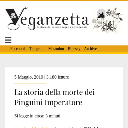
Facebook
-
Telegram
-
Mastodon
-
Bluesky
-
Archive
Tag:
5 Maggio, 2019 | 3.180 letture
La storia della morte dei
<span>Daniel
Pinguini Imperatore
J.Cox</span>
Si legge in circa:
3
minuti