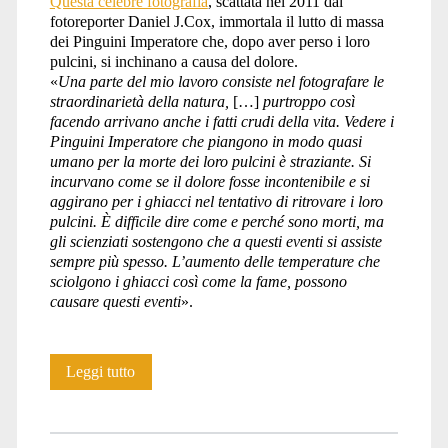
Questa celebre fotografia
, scattata nel 2011 dal
fotoreporter Daniel J.Cox, immortala il lutto di massa
dei Pinguini Imperatore che, dopo aver perso i loro
pulcini, si inchinano a causa del dolore.
«
Una parte del mio lavoro consiste nel fotografare le
straordinarietà della natura,
[…]
purtroppo così
facendo arrivano anche i fatti crudi della vita. Vedere i
Pinguini Imperatore che piangono in modo quasi
umano per la morte dei loro pulcini è straziante. Si
incurvano come se il dolore fosse incontenibile e si
aggirano per i ghiacci nel tentativo di ritrovare i loro
pulcini. È difficile dire come e perché sono morti, ma
gli scienziati sostengono che a questi eventi si assiste
sempre più spesso. L’aumento delle temperature che
sciolgono i ghiacci così come la fame, possono
causare questi eventi
».
La
Leggi tutto
storia
della