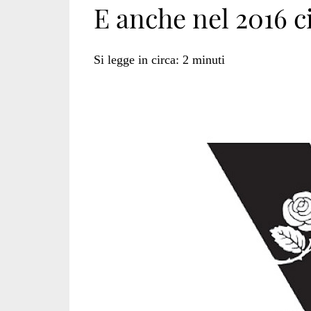
E anche nel 2016 
di
Si legge in circa:
2
minuti
tempo</span>