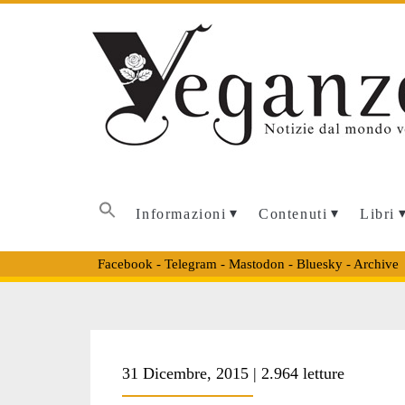
Informazioni
Contenuti
Libri
Facebook
-
Telegram
-
Mastodon
-
Bluesky
-
Archive
Tag:
31 Dicembre, 2015 | 2.964 letture
<span>concetto