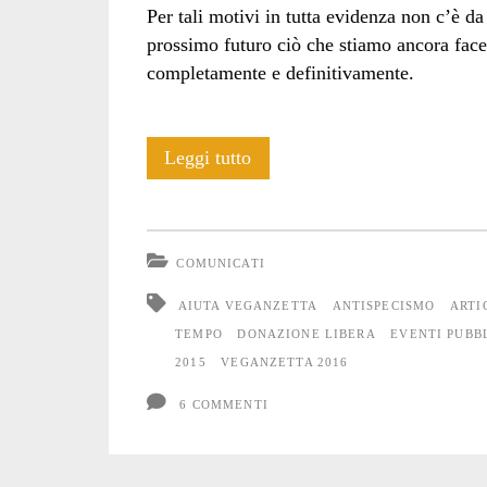
Per tali motivi in tutta evidenza non c’è d
prossimo futuro ciò che stiamo ancora facend
completamente e definitivamente.
E
Leggi tutto
anche
nel
COMUNICATI
2016
AIUTA VEGANZETTA
ANTISPECISMO
ARTI
ci
TEMPO
DONAZIONE LIBERA
EVENTI PUBB
2015
VEGANZETTA 2016
proveremo
6 COMMENTI