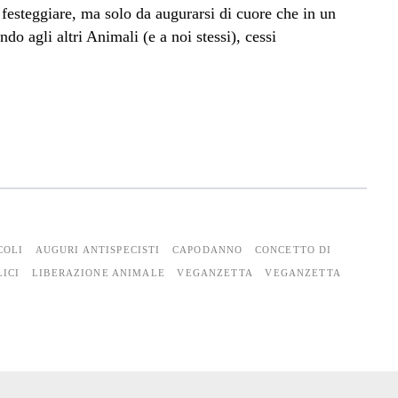
a festeggiare, ma solo da augurarsi di cuore che in un
o agli altri Animali (e a noi stessi), cessi
COLI
AUGURI ANTISPECISTI
CAPODANNO
CONCETTO DI
LICI
LIBERAZIONE ANIMALE
VEGANZETTA
VEGANZETTA